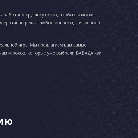
ы работаем круглосуточно, чтобы вы могли
ы оперативно решат любые вопросы, связанные с
реальной игре. Мы предлагаем вам самые
ячам игроков, которые уже выбрали ВАВАДА как
цию