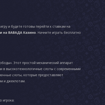
игру и будете готовы перейти к ставкам на
и на ВАВАДА Казино
. Начните играть бесплатно
вободы». Этот простой механический аппарат
ли в высокотехнологичные слоты с современными
менные слоты
, которые предоставляют
ам и джекпотам.
 игрока: