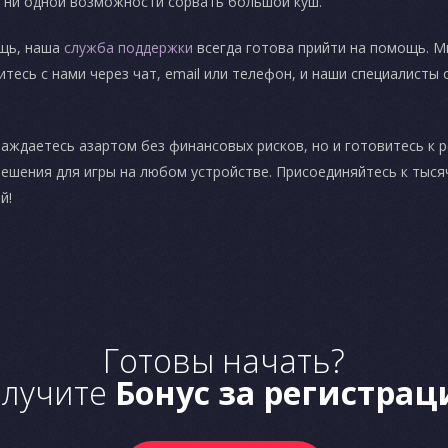
ь ни одной возможности сорвать большой куш.
ощь, наша
служба поддержки
всегда готова прийти на помощь. М
итесь с нами через чат, email или телефон, и наши специалист
слаждаетесь азартом без финансовых рисков, но и готовитесь к 
решения для игры на любом устройстве. Присоединяйтесь к тыс
й!
Готовы начать?
лучите
Бонус за регистра