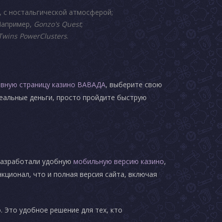
 с ностальгической атмосферой;
Например,
Gonzo's Quest
;
Twins PowerClusters
.
авную страницу казино ВАВАДА
, выберите свою
реальные деньги, просто пройдите быструю
 разработали удобную
мобильную версию казино
,
ционал, что и полная версия сайта, включая
. Это удобное решение для тех, кто