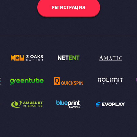
РЕГИСТРАЦИЯ