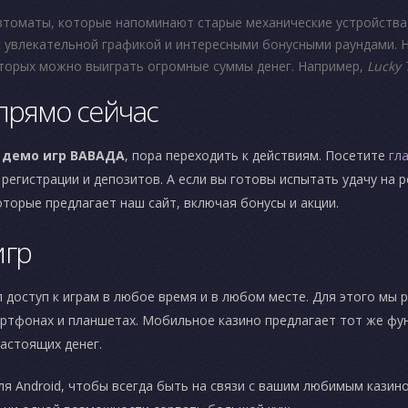
томаты, которые напоминают старые механические устройства,
 увлекательной графикой и интересными бонусными раундами. 
торых можно выиграть огромные суммы денег. Например,
Lucky 
 прямо сейчас
х
демо игр ВАВАДА
, пора переходить к действиям. Посетите
гл
 регистрации и депозитов. А если вы готовы испытать удачу на 
торые предлагает наш сайт, включая бонусы и акции.
игр
л доступ к играм в любое время и в любом месте. Для этого мы
ртфонах и планшетах. Мобильное казино предлагает тот же функ
астоящих денег.
я Android, чтобы всегда быть на связи с вашим любимым казино