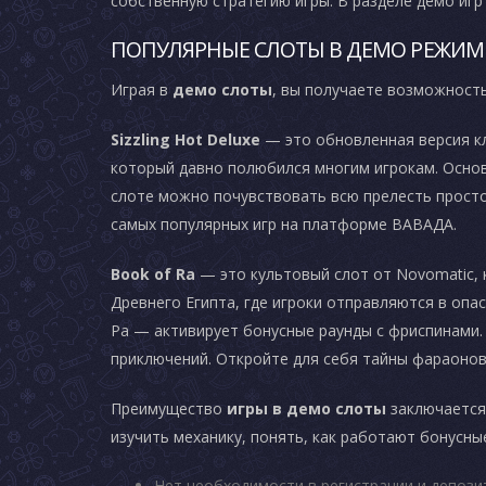
собственную стратегию игры. В разделе демо игр
ПОПУЛЯРНЫЕ СЛОТЫ В ДЕМО РЕЖИМ
Играя в
демо слоты
, вы получаете возможность
Sizzling Hot Deluxe
— это обновленная версия кл
который давно полюбился многим игрокам. Основ
слоте можно почувствовать всю прелесть простоты
самых популярных игр на платформе ВАВАДА.
Book of Ra
— это культовый слот от Novomatic, 
Древнего Египта, где игроки отправляются в опа
Ра — активирует бонусные раунды с фриспинами.
приключений. Откройте для себя тайны фараонов
Преимущество
игры в демо слоты
заключается 
изучить механику, понять, как работают бонусны
Нет необходимости в регистрации и депози