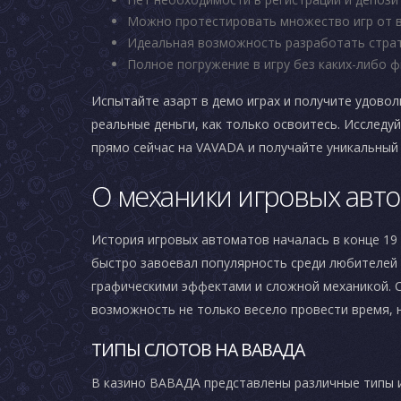
Можно протестировать множество игр от ве
Идеальная возможность разработать страте
Полное погружение в игру без каких-либо ф
Испытайте азарт в демо играх и получите удовол
реальные деньги, как только освоитесь. Исслед
прямо сейчас на VAVADA и получайте уникальный 
О механики игровых авт
История игровых автоматов началась в конце 19 
быстро завоевал популярность среди любителей
графическими эффектами и сложной механикой. 
возможность не только весело провести время, 
ТИПЫ СЛОТОВ НА ВАВАДА
В казино ВАВАДА представлены различные типы и