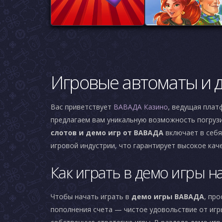
Игровые автоматы и 
Вас приветствует
ВАВАДА Казино
, ведущая плат
предлагаем вам уникальную возможность погрузи
слотов и демо игр от ВАВАДА
включает в себя 
игровой индустрии, что гарантирует высокое кач
Как играть в демо игры н
Чтобы начать играть в
демо игры ВАВАДА
, пр
пополнения счета — чистое удовольствие от игр