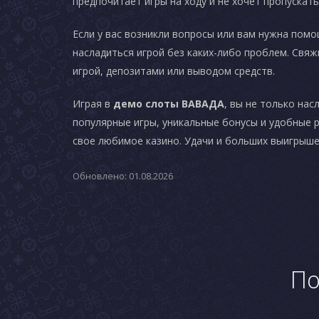
предпочитает игры на ходу и не хочет пропускат
Если у вас возникли вопросы или вам нужна пом
насладиться игрой без каких-либо проблем. Свяж
игрой, депозитами или выводом средств.
Играя в
демо слоты ВАВАДА
, вы не только на
популярные игры, уникальные бонусы и удобные 
свое любимое казино. Удачи и больших выигрыше
Обновлено:
01.08.2026
По