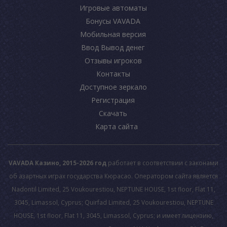
Игровые автоматы
Бонусы VAVADA
Мобильная версия
Ввод Вывод денег
Отзывы игроков
Контакты
Доступное зеркало
Регистрация
Скачать
Карта сайта
VAVADA Казино, 2015-2026 год
работает в соответствии с законами
об азартных играх государства Кюрасао. Оператором сайта является
Nadontil Limited, 25 Voukourestiou, NEPTUNE HOUSE, 1st floor, Flat 11,
3045, Limassol, Cyprus; Quirfad Limited, 25 Voukourestiou, NEPTUNE
HOUSE, 1st floor, Flat 11, 3045, Limassol, Cyprus; и имеет лицензию,