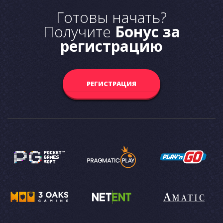
Готовы начать?
Получите
Бонус за
регистрацию
РЕГИСТРАЦИЯ