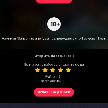
Нажимая "Запустить игру", вы подтверждаете что Вам есть 18 лет.
Открыть на весь экран
Если игра не работает, нажмите
сюда
Рейтинг
5
Всего оценок:
1
ИГРАТЬ НА ДЕНЬГИ