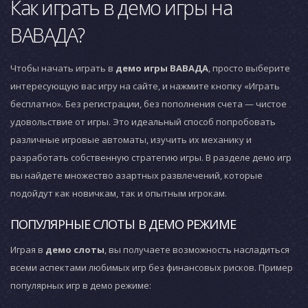
Как играть в демо игры на
ВАВАДА?
Чтобы начать играть в
демо игры ВАВАДА
, просто выберите
интересующую вас игру на сайте, и нажмите кнопку «Играть
бесплатно». Без регистрации, без пополнения счета — чистое
удовольствие от игры. Это идеальный способ попробовать
различные игровые автоматы, изучить их механику и
разработать собственную стратегию игры. В разделе демо игр
вы найдете множество азартных развлечений, которые
подойдут как новичкам, так и опытным игрокам.
ПОПУЛЯРНЫЕ СЛОТЫ В ДЕМО РЕЖИМЕ
Играя в
демо слоты
, вы получаете возможность насладиться
всеми аспектами любимых игр без финансовых рисков. Пример
популярных игр в демо режиме: