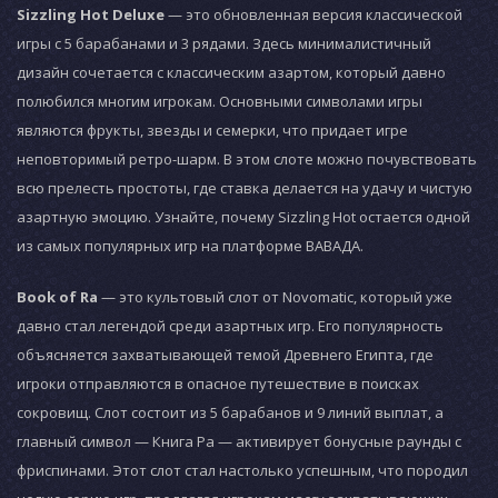
Sizzling Hot Deluxe
— это обновленная версия классической
игры с 5 барабанами и 3 рядами. Здесь минималистичный
дизайн сочетается с классическим азартом, который давно
полюбился многим игрокам. Основными символами игры
являются фрукты, звезды и семерки, что придает игре
неповторимый ретро-шарм. В этом слоте можно почувствовать
всю прелесть простоты, где ставка делается на удачу и чистую
азартную эмоцию. Узнайте, почему Sizzling Hot остается одной
из самых популярных игр на платформе ВАВАДА.
Book of Ra
— это культовый слот от Novomatic, который уже
давно стал легендой среди азартных игр. Его популярность
объясняется захватывающей темой Древнего Египта, где
игроки отправляются в опасное путешествие в поисках
сокровищ. Слот состоит из 5 барабанов и 9 линий выплат, а
главный символ — Книга Ра — активирует бонусные раунды с
фриспинами. Этот слот стал настолько успешным, что породил