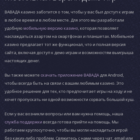
ВАВАДА казино заботится о том, чтобы у вас был доступ к играм
в любое время и в любом месте. Для этого мы разработали
удобную
мобильную версию казино
, которая позволяет
наслаждаться азартом на смартфонах и планшетах. Мобильное
казино предлагает тот же функционал, что и полная версия
сайта, включая доступ к демо играм и возможностям выигрыша
настоящих денег.
Вы также можете
скачать приложение ВАВАДА
для Android,
чтобы всегда быть на связи с вашим любимым казино. Это
удобное решение для тех, кто предпочитает игры на ходу и не
хочет пропускать ни одной возможности сорвать большой куш.
Если у вас возникли вопросы или вам нужна помощь, наша
служба поддержки
всегда готова прийти на помощь. Мы
работаем круглосуточно, чтобы вы могли насладиться игрой
без каких-либо проблем. Свяжитесь с нами через чат, email или