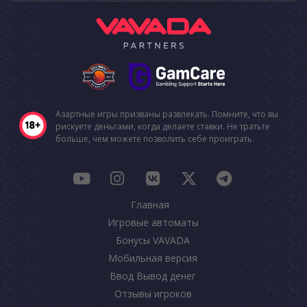
Азартные игры призваны развлекать. Помните, что вы
рискуете деньгами, когда делаете ставки. Не тратьте
больше, чем можете позволить себе проиграть.
Главная
Игровые автоматы
Бонусы VAVADA
Мобильная версия
Ввод Вывод денег
Отзывы игроков