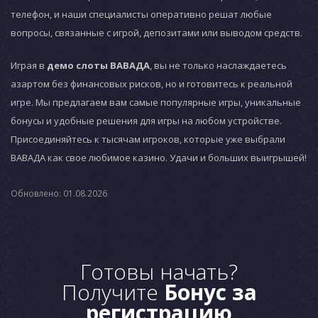
телефон, и наши специалисты оперативно решат любые
вопросы, связанные с игрой, депозитами или выводом средств.
Играя в
демо слоты ВАВАДА
, вы не только наслаждаетесь
азартом без финансовых рисков, но и готовитесь к реальной
игре. Мы предлагаем вам самые популярные игры, уникальные
бонусы и удобные решения для игры на любом устройстве.
Присоединяйтесь к тысячам игроков, которые уже выбрали
ВАВАДА как свое любимое казино. Удачи и больших выигрышей!
Обновлено:
01.08.2026
Готовы начать?
Получите
Бонус за
регистрацию