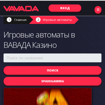
ВХОД
Главная
Игровые автоматы
Игровые автоматы в
ВАВАДА Казино
SPADEGAMING