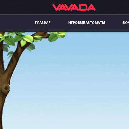
ГЛАВНАЯ
ИГРОВЫЕ АВТОМАТЫ
БО