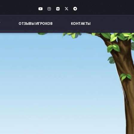
Г
ОТЗЫВЫ ИГРОКОВ
КОНТАКТЫ