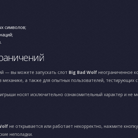
ых символов;
наций;
.
граничений
ий — вы можете запускать слот
Big Bad Wolf
неограниченное ко
в механике, а также для опытных пользователей, тестирующих с
ыигрыши носят исключительно ознакомительный характер и не м
Wolf
не открывается или работает некорректно, нажмите кнопк
кие неполадки.