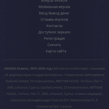
Бонусы VAVADA
Мобильная версия
Ввод Вывод денег
Отзывы игроков
Контакты
Доступное зеркало
Регистрация
Скачать
Карта сайта
VAVADA Казино, 2015-2026 год
работает в соответствии с законами
об азартных играх государства Кюрасао. Оператором сайта является
Nadontil Limited, 25 Voukourestiou, NEPTUNE HOUSE, 1st floor, Flat 11,
3045, Limassol, Cyprus; Quirfad Limited, 25 Voukourestiou, NEPTUNE
HOUSE, 1st floor, Flat 11, 3045, Limassol, Cyprus; и имеет лицензию,
полностью принадлежащую Overcan N.V. Heelsumstraat 51, E-
Commerce Park, Curacao.