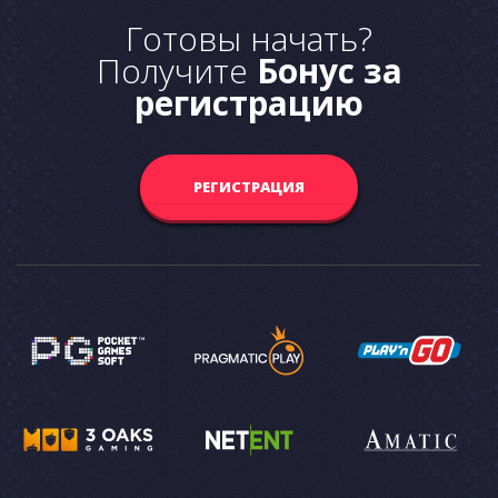
Готовы начать?
Получите
Бонус за
регистрацию
РЕГИСТРАЦИЯ