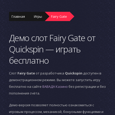
Главная
Игры
Fairy Gate
Демо слот Fairy Gate от
Quickspin — играть
бесплатно
Слот
Fairy Gate
от разработчика
Quickspin
доступен в
демонстрационном режиме. Вы можете запустить игру
бесплатно на сайте
ВАВАДА Казино
без регистрации и без
пополнения счёта.
Демо-версия позволяет полностью ознакомиться с
игровым процессом, механикой, бонусными функциями и