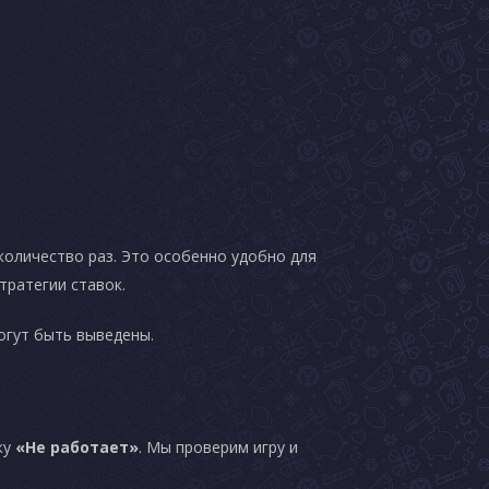
оличество раз. Это особенно удобно для
тратегии ставок.
огут быть выведены.
ку
«Не работает»
. Мы проверим игру и