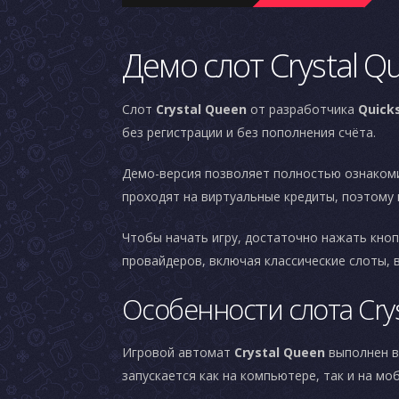
Демо слот Crystal Q
Слот
Crystal Queen
от разработчика
Quick
без регистрации и без пополнения счёта.
Демо-версия позволяет полностью ознакоми
проходят на виртуальные кредиты, поэтому 
Чтобы начать игру, достаточно нажать кно
провайдеров, включая классические слоты, в
Особенности слота Cry
Игровой автомат
Crystal Queen
выполнен в
запускается как на компьютере, так и на мо