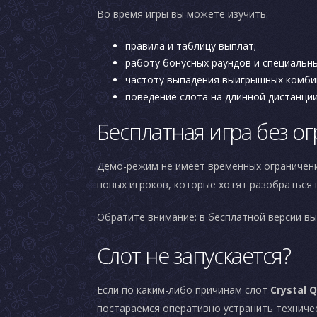
Во время игры вы можете изучить:
правила и таблицу выплат;
работу бонусных раундов и специальн
частоту выпадения выигрышных комби
поведение слота на длинной дистанции
Бесплатная игра без о
Демо-режим не имеет временных ограничен
новых игроков, которые хотят разобраться 
Обратите внимание: в бесплатной версии в
Слот не запускается?
Если по каким-либо причинам слот
Crystal 
постараемся оперативно устранить техничес