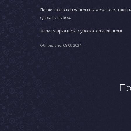
После завершения игры вы можете оставить
сделать выбор.
Желаем приятной и увлекательной игры!
Обновлено:
08.09.2024
По