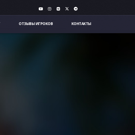
Г
ОТЗЫВЫ ИГРОКОВ
КОНТАКТЫ