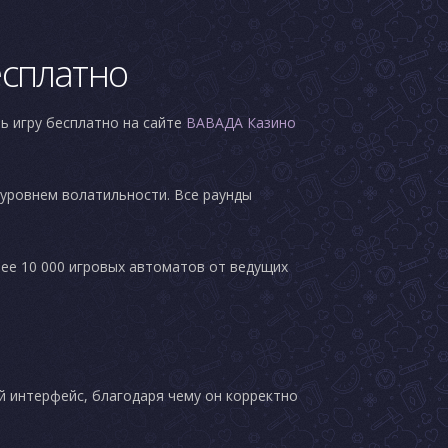
есплатно
ь игру бесплатно на сайте
ВАВАДА Казино
уровнем волатильности. Все раунды
ее 10 000 игровых автоматов от ведущих
 интерфейс, благодаря чему он корректно