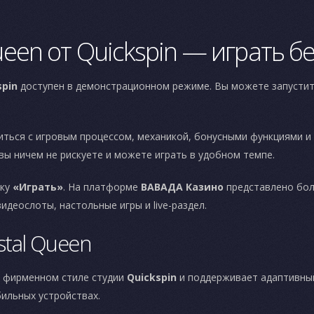
ueen от Quickspin — играть б
spin
доступен в демонстрационном режиме. Вы можете запустит
ться с игровым процессом, механикой, бонусными функциями и 
вы ничем не рискуете и можете играть в удобном темпе.
пку
«Играть»
. На платформе
ВАВАДА Казино
представлено бол
идеослоты, настольные игры и live-раздел.
stal Queen
 фирменном стиле студии
Quickspin
и поддерживает адаптивный
бильных устройствах.