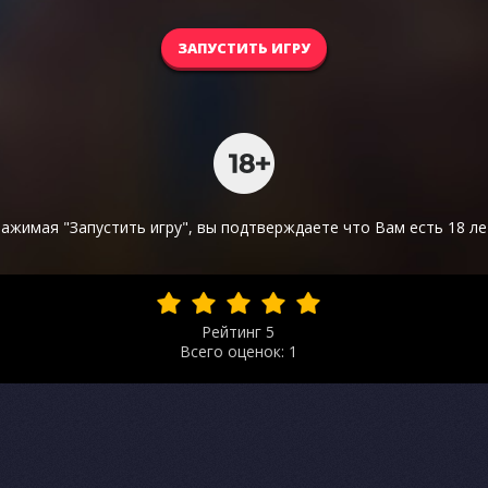
ЗАПУСТИТЬ ИГРУ
ажимая "Запустить игру", вы подтверждаете что Вам есть 18 ле
Рейтинг
5
Всего оценок:
1