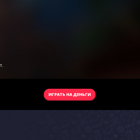
т.
ИГРАТЬ НА ДЕНЬГИ