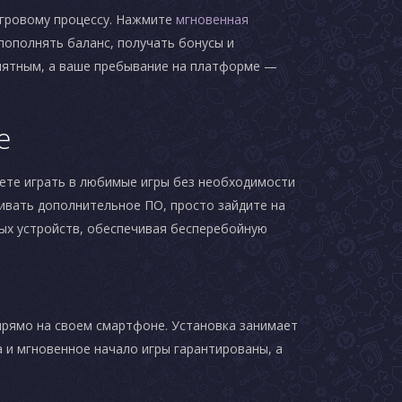
игровому процессу. Нажмите
мгновенная
 пополнять баланс, получать бонусы и
онятным, а ваше пребывание на платформе —
е
жете играть в любимые игры без необходимости
ивать дополнительное ПО, просто зайдите на
ных устройств, обеспечивая бесперебойную
 прямо на своем смартфоне. Установка занимает
 и мгновенное начало игры гарантированы, а