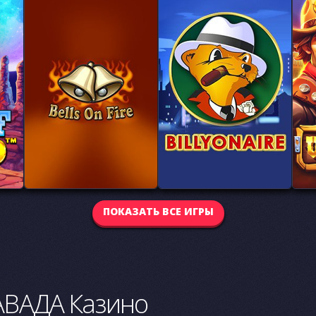
ПОКАЗАТЬ ВСЕ ИГРЫ
АВАДА Казино