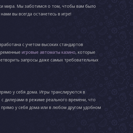
чки мира. Мы заботимся о том, чтобы вам было
нами вы всегда останетесь в игре!
разработана с учетом высоких стандартов
овременные
игровые автоматы казино
, которые
летворить запросы даже самых требовательных
рямо у себя дома. Игры транслируются в
 с дилерами в режиме реального времени, что
 прямо у себя дома или в любом другом удобном