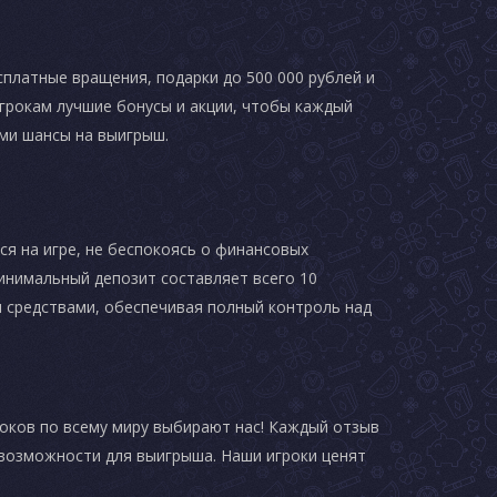
платные вращения, подарки до 500 000 рублей и
грокам лучшие бонусы и акции, чтобы каждый
ми шансы на выигрыш.
ся на игре, не беспокоясь о финансовых
инимальный депозит составляет всего 10
и средствами, обеспечивая полный контроль над
оков по всему миру выбирают нас! Каждый отзыв
 возможности для выигрыша. Наши игроки ценят