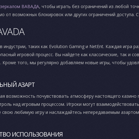
 зеркалом ВАВАДА
, чтобы играть без ограничений из любой то
мо от возможных блокировок или других ограничений доступа. С 
VAVADA
индустрии, таких как Evolution Gaming и NetEnt. Каждая игра 
пасный игровой процесс. Вы найдете как классические, так и с
. Кроме того, мы регулярно добавляем новые игры, чтобы удов
ЛЬНЫЙ АЗАРТ
ьная возможность почувствовать атмосферу настоящего казино п
троль над игровым процессом. Игроки могут взаимодействовать
е свою любимую игру и наслаждайтесь непередаваемым азартом
СТВО ИСПОЛЬЗОВАНИЯ