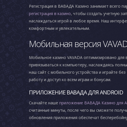
Регистрация в ВАВАДА Казино занимает всего па
регистрация в казино
, чтобы создать учетную за
наслаждаться игрой в любое время. Наш интерфе
комфортным и увлекательным.
Мобильная версия VAVAD
Мобильное казино VAVADA оптимизировано для вс
привязываться к компьютеру, наслаждаясь полны
наш сайт с мобильного устройства и играйте бе
работу и доступ ко всем играм и бонусам.
ПРИЛОЖЕНИЕ ВАВАДА ДЛЯ ANDROID
Скачайте наше
приложение ВАВАДА Казино для A
считанные минуты, после чего вы сможете получ
обновления приложения обеспечат бесперебойную