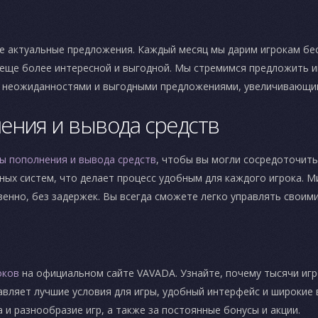
е актуальные предложения. Каждый месяц мы дарим игрокам бес
 еще более интересной и выгодной. Мы стремимся предложить и
и неожиданностями и выгодными предложениями, увеличивающи
ения и вывода средств
ы пополнения и вывода средств
, чтобы вы могли сосредоточить
х систем, что делает процесс удобным для каждого игрока. М
енно, без задержек. Вы всегда сможете легко управлять своим
оков
на официальном сайте VAVADA. Узнайте, почему тысячи игр
вляет лучшие условия для игры, удобный интерфейс и широкие
 и разнообразие игр, а также за постоянные бонусы и акции.