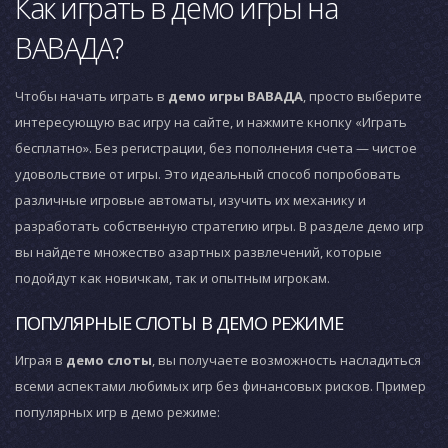
Как играть в демо игры на
ВАВАДА?
Чтобы начать играть в
демо игры ВАВАДА
, просто выберите
интересующую вас игру на сайте, и нажмите кнопку «Играть
бесплатно». Без регистрации, без пополнения счета — чистое
удовольствие от игры. Это идеальный способ попробовать
различные игровые автоматы, изучить их механику и
разработать собственную стратегию игры. В разделе демо игр
вы найдете множество азартных развлечений, которые
подойдут как новичкам, так и опытным игрокам.
ПОПУЛЯРНЫЕ СЛОТЫ В ДЕМО РЕЖИМЕ
Играя в
демо слоты
, вы получаете возможность насладиться
всеми аспектами любимых игр без финансовых рисков. Пример
популярных игр в демо режиме: