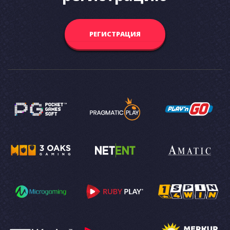
РЕГИСТРАЦИЯ