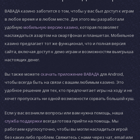
ВАВАДА казино заботится о том, чтобы у вас был доступ к играм
в любое время и в любом месте. Для этого мы разработали
удобную
мобильную версию казино
, которая позволяет
наслаждаться азартом на смартфонах и планшетах. Мобильное
казино предлагает тот же функционал, что и полная версия
сайта, включая доступ к демо играм и возможностям выигрыша
настоящих денег.
Вы также можете
скачать приложение ВАВАДА
для Android,
чтобы всегда быть на связи с вашим любимым казино. Это
удобное решение для тех, кто предпочитает игры на ходу и не
хочет пропускать ни одной возможности сорвать большой куш.
Если у вас возникли вопросы или вам нужна помощь, наша
служба поддержки
всегда готова прийти на помощь. Мы
работаем круглосуточно, чтобы вы могли насладиться игрой
без каких-либо проблем. Свяжитесь с нами через чат, email или