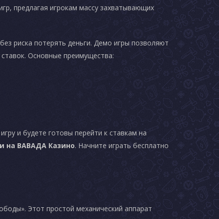
игр, предлагая игрокам массу захватывающих
без риска потерять деньги. Демо игры позволяют
х ставок. Основные преимущества:
игру и будете готовы перейти к ставкам на
и на ВАВАДА Казино
. Начните играть бесплатно
вободы». Этот простой механический аппарат