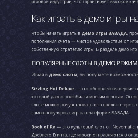
игровой индустрии, что гарантирует высокое кач
Как играть в демо игры н
Чтобы начать играть в
демо игры ВАВАДА
, пр
пополнения счета — чистое удовольствие от игр
собственную стратегию игры. В разделе демо игр
ПОПУЛЯРНЫЕ СЛОТЫ В ДЕМО РЕЖИМ
Играя в
демо слоты
, вы получаете возможность
Sizzling Hot Deluxe
— это обновленная версия кл
который давно полюбился многим игрокам. Основ
слоте можно почувствовать всю прелесть простоты
самых популярных игр на платформе ВАВАДА.
Book of Ra
— это культовый слот от Novomatic, 
Древнего Египта, где игроки отправляются в опа