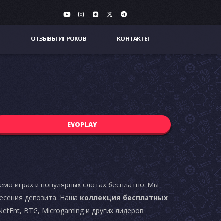
Г
ОТЗЫВЫ ИГРОКОВ
КОНТАКТЫ
EVOPLAY
демо играх и популярных слотах бесплатно. Мы
несения депозита. Наша
коллекция бесплатных
etEnt, BTG, Microgaming и других лидеров