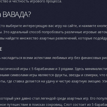
ество и честность игрового процесса.
а ВАВАДА?
осто выберите интересующую вас игру на сайте, и нажмите кнопк
ы. Это идеальный способ попробовать различные игровые автом
 вы найдете множество азартных развлечений, которые подойдут
Е
 насладиться всеми аспектами любимых игр без финансовых рис
ассической игры с 5 барабанами и 3 рядами. Здесь минималисти
ными символами игры являются фрукты, звезды и семерки, что 
, где ставка делается на удачу и чистую азартную эмоцию. Узна
который уже давно стал легендой среди азартных игр. Его поп
сное путешествие в поисках сокровищ. Слот состоит из 5 бараба