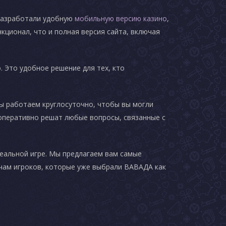
 разработали удобную
мобильную версию казино
,
ционал, что и полная версия сайта, включая
. Это удобное решение для тех, кто
ы работаем круглосуточно, чтобы вы могли
ы оперативно решат любые вопросы, связанные с
реальной игре. Мы предлагаем вам самые
ячам игроков, которые уже выбрали ВАВАДА как