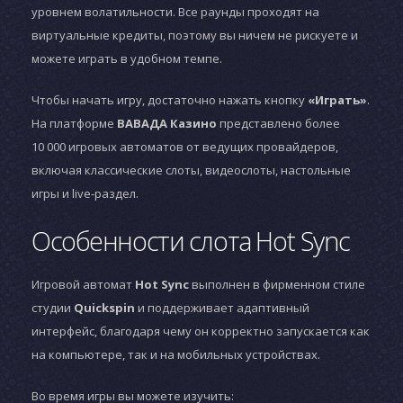
уровнем волатильности. Все раунды проходят на
виртуальные кредиты, поэтому вы ничем не рискуете и
можете играть в удобном темпе.
Чтобы начать игру, достаточно нажать кнопку
«Играть»
.
На платформе
ВАВАДА Казино
представлено более
10 000 игровых автоматов от ведущих провайдеров,
включая классические слоты, видеослоты, настольные
игры и live-раздел.
Особенности слота Hot Sync
Игровой автомат
Hot Sync
выполнен в фирменном стиле
студии
Quickspin
и поддерживает адаптивный
интерфейс, благодаря чему он корректно запускается как
на компьютере, так и на мобильных устройствах.
Во время игры вы можете изучить: