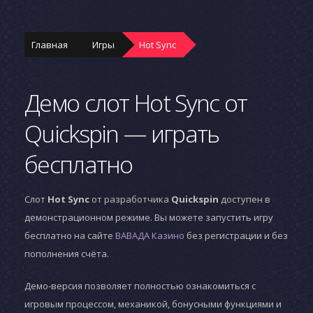
Главная
Игры
Hot Sync
Демо слот Hot Sync от
Quickspin — играть
бесплатно
Слот
Hot Sync
от разработчика
Quickspin
доступен в
демонстрационном режиме. Вы можете запустить игру
бесплатно на сайте
ВАВАДА Казино
без регистрации и без
пополнения счёта.
Демо-версия позволяет полностью ознакомиться с
игровым процессом, механикой, бонусными функциями и