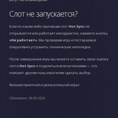
Слот не запускается?
Если по каким-либо причинам слот
Hot Sync
не
открывается или работает некорректно, нажмите кнопку
«Не работает»
. Мы проверим игру и постараемся
оперативно устранить технические неполадки.
После завершения игры вы можете оставить свою оценку
слота
Hot Sync
и поделиться впечатлениями — это
поможет другим пользователям сделать выбор.
Желаем приятной и увлекательной игры!
Обновлено:
08.09.2024