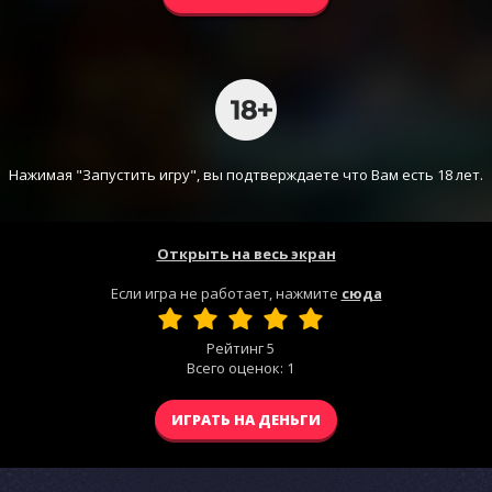
Нажимая "Запустить игру", вы подтверждаете что Вам есть 18 лет.
Открыть на весь экран
Если игра не работает, нажмите
сюда
Рейтинг
5
Всего оценок:
1
ИГРАТЬ НА ДЕНЬГИ