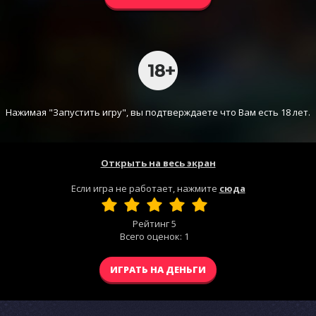
Нажимая "Запустить игру", вы подтверждаете что Вам есть 18 лет.
Открыть на весь экран
Если игра не работает, нажмите
сюда
Рейтинг
5
Всего оценок:
1
ИГРАТЬ НА ДЕНЬГИ