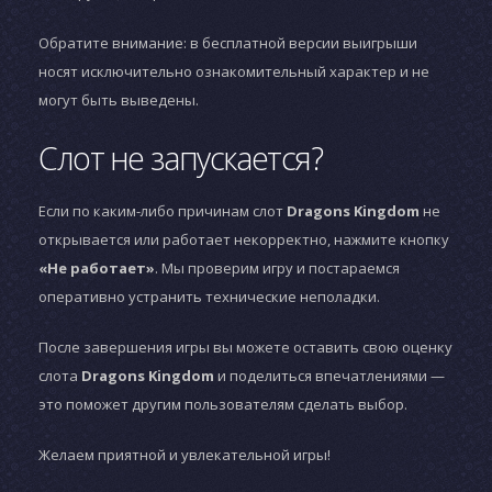
Обратите внимание: в бесплатной версии выигрыши
носят исключительно ознакомительный характер и не
могут быть выведены.
Слот не запускается?
Если по каким-либо причинам слот
Dragons Kingdom
не
открывается или работает некорректно, нажмите кнопку
«Не работает»
. Мы проверим игру и постараемся
оперативно устранить технические неполадки.
После завершения игры вы можете оставить свою оценку
слота
Dragons Kingdom
и поделиться впечатлениями —
это поможет другим пользователям сделать выбор.
Желаем приятной и увлекательной игры!