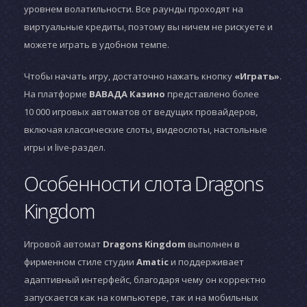
уровнем волатильности. Все раунды проходят на
виртуальные кредиты, поэтому вы ничем не рискуете и
можете играть в удобном темпе.
Чтобы начать игру, достаточно нажать кнопку
«Играть»
.
На платформе
ВАВАДА Казино
представлено более
10 000 игровых автоматов от ведущих провайдеров,
включая классические слоты, видеослоты, настольные
игры и live-раздел.
Особенности слота Dragons
Kingdom
Игровой автомат
Dragons Kingdom
выполнен в
фирменном стиле студии
Amatic
и поддерживает
адаптивный интерфейс, благодаря чему он корректно
запускается как на компьютере, так и на мобильных