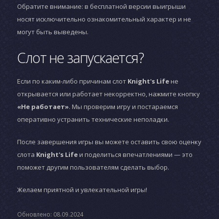
Обратите внимание: в бесплатной версии выигрыши
носят исключительно ознакомительный характер и не
могут быть выведены.
Слот не запускается?
Если по каким-либо причинам слот
Knight's Life
не
открывается или работает некорректно, нажмите кнопку
«Не работает»
. Мы проверим игру и постараемся
оперативно устранить технические неполадки.
После завершения игры вы можете оставить свою оценку
слота
Knight's Life
и поделиться впечатлениями — это
поможет другим пользователям сделать выбор.
Желаем приятной и увлекательной игры!
Обновлено:
08.09.2024