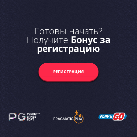
Готовы начать?
Получите
Бонус за
регистрацию
РЕГИСТРАЦИЯ