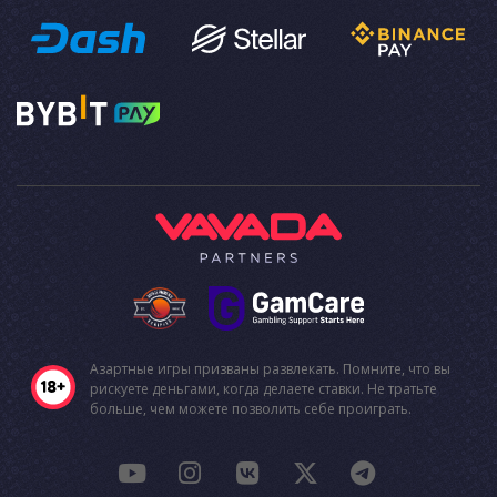
Азартные игры призваны развлекать. Помните, что вы
рискуете деньгами, когда делаете ставки. Не тратьте
больше, чем можете позволить себе проиграть.