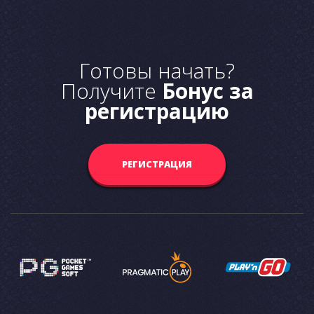
Готовы начать?
Получите
Бонус за
регистрацию
РЕГИСТРАЦИЯ