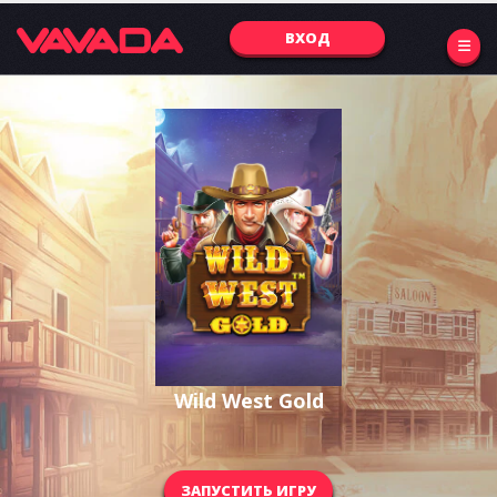
ВХОД
Wild West Gold
ЗАПУСТИТЬ ИГРУ