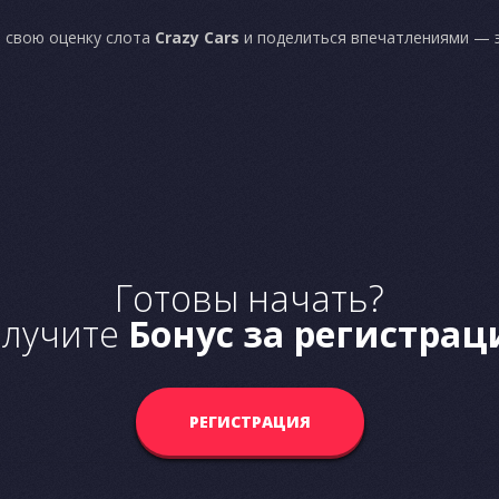
 свою оценку слота
Crazy Cars
и поделиться впечатлениями — 
Готовы начать?
лучите
Бонус за регистра
РЕГИСТРАЦИЯ