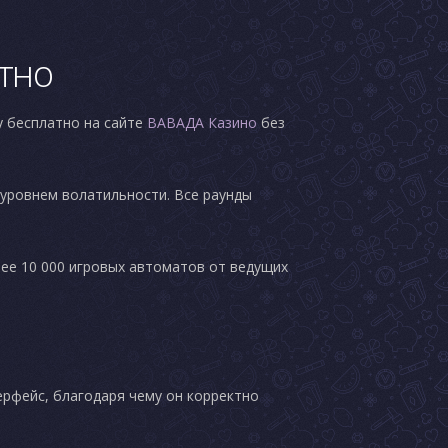
атно
у бесплатно на сайте
ВАВАДА Казино
без
уровнем волатильности. Все раунды
ее 10 000 игровых автоматов от ведущих
рфейс, благодаря чему он корректно