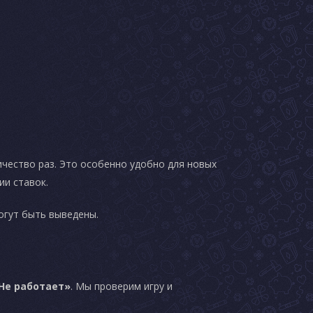
чество раз. Это особенно удобно для новых
ии ставок.
огут быть выведены.
Не работает»
. Мы проверим игру и