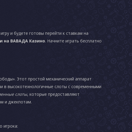
игру и будете готовы перейти к ставкам на
и на ВАВАДА Казино
. Начните играть бесплатно
вободы». Этот простой механический аппарат
ли в высокотехнологичные слоты с современными
менные слоты
, которые предоставляют
ам и джекпотам.
 игрока: