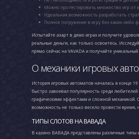
Можно протестировать множество игр от ве
Идеальная возможность разработать страте
Полное погружение в игру без каких-либо ф
Испытайте азарт в демо играх и получите удовол
реальные деньги, как только освоитесь. Исслед
прямо сейчас на VAVADA и получайте уникальный 
О механики игровых авт
История игровых автоматов началась в конце 19 
быстро завоевал популярность среди любителей
графическими эффектами и сложной механикой. 
возможность не только весело провести время, 
ТИПЫ СЛОТОВ НА ВАВАДА
В казино ВАВАДА представлены различные типы и