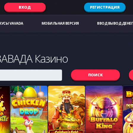
ВХОД
РЕГИСТРАЦИЯ
НУСЫ VAVADA
МОБИЛЬНАЯ ВЕРСИЯ
ВВОД ВЫВОД ДЕНЕ
ВАВАДА Казино