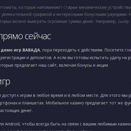
томаты, которые напоминают старые механические устройства,
 увлекательной графикой и интересными бонусными раундами. 
торых можно выиграть огромные суммы денег. Например,
Lucky 
 прямо сейчас
х
демо игр ВАВАДА
, пора переходить к действиям. Посетите
гл
 регистрации и депозитов. А если вы готовы испытать удачу на 
торые предлагает наш сайт, включая бонусы и акции.
игр
л доступ к играм в любое время и в любом месте. Для этого мы
ртфонах и планшетах. Мобильное казино предлагает тот же функ
астоящих денег.
я Android, чтобы всегда быть на связи с вашим любимым казино