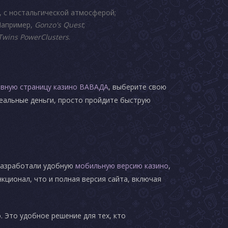
 с ностальгической атмосферой;
Например,
Gonzo's Quest
;
Twins PowerClusters
.
авную страницу казино ВАВАДА
, выберите свою
реальные деньги, просто пройдите быструю
 разработали удобную
мобильную версию казино
,
ционал, что и полная версия сайта, включая
. Это удобное решение для тех, кто