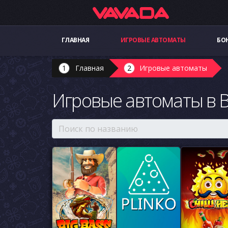
ГЛАВНАЯ
ИГРОВЫЕ АВТОМАТЫ
БО
Главная
Игровые автоматы
Игровые автоматы в 