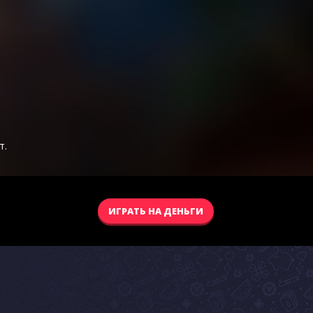
т.
ИГРАТЬ НА ДЕНЬГИ