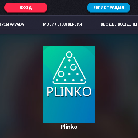
ВХОД
РЕГИСТРАЦИЯ
НУСЫ VAVADA
МОБИЛЬНАЯ ВЕРСИЯ
ВВОД ВЫВОД ДЕНЕ
Plinko