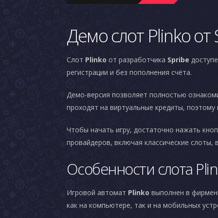
Демо слот Plinko от
Слот
Plinko
от разработчика
Spribe
доступе
регистрации и без пополнения счёта.
Демо-версия позволяет полностью ознакоми
проходят на виртуальные кредиты, поэтому 
Чтобы начать игру, достаточно нажать кно
провайдеров, включая классические слоты, в
Особенности слота Pli
Игровой автомат
Plinko
выполнен в фирмен
как на компьютере, так и на мобильных устр