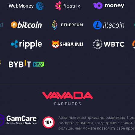
Азартные игры призваны развлекать. Помн
рискуете деньгами, когда делаете ставки. 
больше, чем можете позволить себе прои