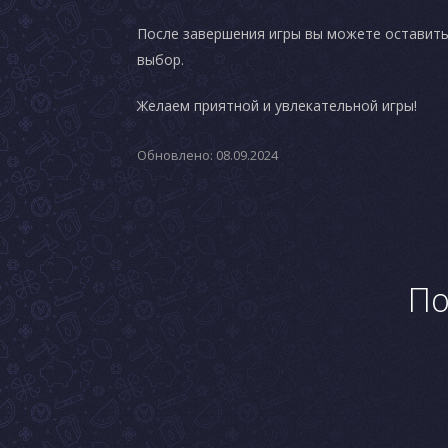
После завершения игры вы можете оставить
выбор.
Желаем приятной и увлекательной игры!
Обновлено:
08.09.2024
По