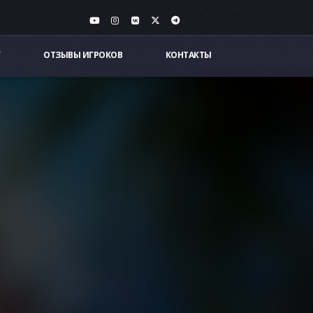
Г
ОТЗЫВЫ ИГРОКОВ
КОНТАКТЫ