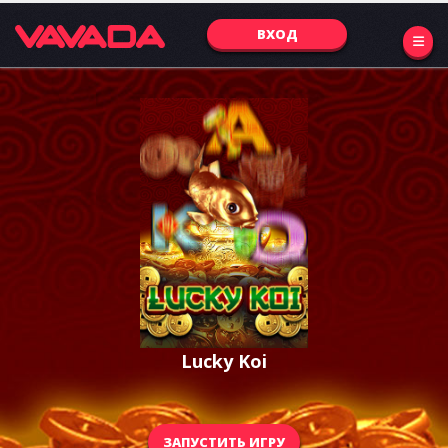
ВХОД
Lucky Koi
ЗАПУСТИТЬ ИГРУ