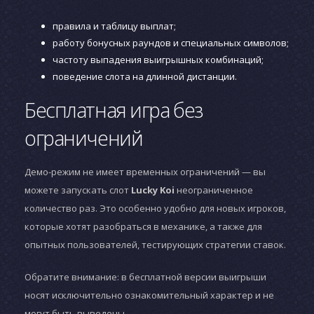
правила и таблицу выплат;
работу бонусных раундов и специальных символов;
частоту выпадения выигрышных комбинаций;
поведение слота на длинной дистанции.
Бесплатная игра без
ограничений
Демо-режим не имеет временных ограничений — вы
можете запускать слот
Lucky Koi
неограниченное
количество раз. Это особенно удобно для новых игроков,
которые хотят разобраться в механике, а также для
опытных пользователей, тестирующих стратегии ставок.
Обратите внимание: в бесплатной версии выигрыши
носят исключительно ознакомительный характер и не
могут быть выведены.