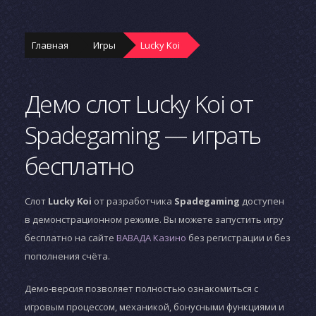
Главная
Игры
Lucky Koi
Демо слот Lucky Koi от
Spadegaming — играть
бесплатно
Слот
Lucky Koi
от разработчика
Spadegaming
доступен
в демонстрационном режиме. Вы можете запустить игру
бесплатно на сайте
ВАВАДА Казино
без регистрации и без
пополнения счёта.
Демо-версия позволяет полностью ознакомиться с
игровым процессом, механикой, бонусными функциями и