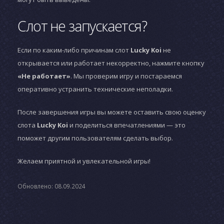
Слот не запускается?
Если по каким-либо причинам слот
Lucky Koi
не
открывается или работает некорректно, нажмите кнопку
«Не работает»
. Мы проверим игру и постараемся
оперативно устранить технические неполадки.
После завершения игры вы можете оставить свою оценку
слота
Lucky Koi
и поделиться впечатлениями — это
поможет другим пользователям сделать выбор.
Желаем приятной и увлекательной игры!
Обновлено:
08.09.2024