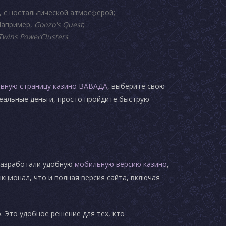
 с ностальгической атмосферой;
Например,
Gonzo's Quest
;
Twins PowerClusters
.
авную страницу казино ВАВАДА
, выберите свою
реальные деньги, просто пройдите быструю
 разработали удобную
мобильную версию казино
,
ционал, что и полная версия сайта, включая
. Это удобное решение для тех, кто