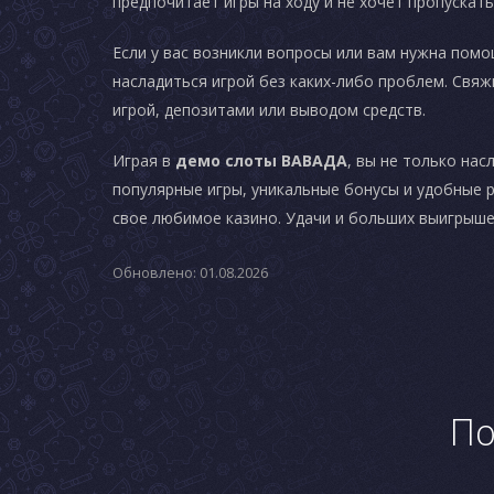
предпочитает игры на ходу и не хочет пропускат
Если у вас возникли вопросы или вам нужна пом
насладиться игрой без каких-либо проблем. Свяж
игрой, депозитами или выводом средств.
Играя в
демо слоты ВАВАДА
, вы не только на
популярные игры, уникальные бонусы и удобные 
свое любимое казино. Удачи и больших выигрыше
Обновлено:
01.08.2026
По