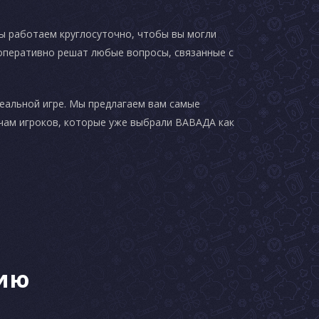
ы работаем круглосуточно, чтобы вы могли
ы оперативно решат любые вопросы, связанные с
реальной игре. Мы предлагаем вам самые
ячам игроков, которые уже выбрали ВАВАДА как
цию