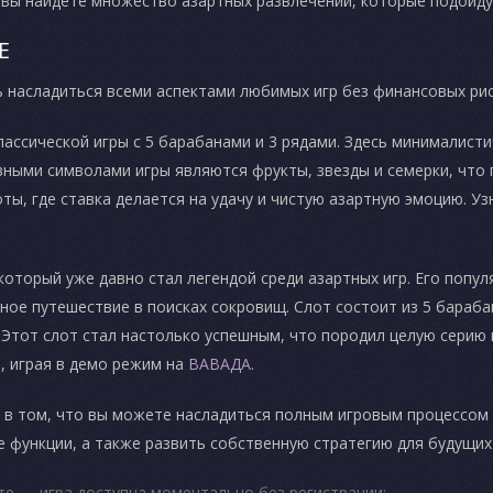
 вы найдете множество азартных развлечений, которые подойдут
Е
 насладиться всеми аспектами любимых игр без финансовых рис
ассической игры с 5 барабанами и 3 рядами. Здесь минималисти
ными символами игры являются фрукты, звезды и семерки, что 
, где ставка делается на удачу и чистую азартную эмоцию. Узна
который уже давно стал легендой среди азартных игр. Его поп
сное путешествие в поисках сокровищ. Слот состоит из 5 бараба
 Этот слот стал настолько успешным, что породил целую серию 
, играя в демо режим на
ВАВАДА
.
в том, что вы можете насладиться полным игровым процессом 
е функции, а также развить собственную стратегию для будущи
те — игра доступна моментально без регистрации;