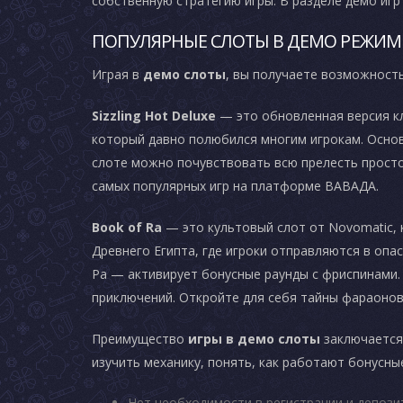
собственную стратегию игры. В разделе демо игр
ПОПУЛЯРНЫЕ СЛОТЫ В ДЕМО РЕЖИМ
Играя в
демо слоты
, вы получаете возможность
Sizzling Hot Deluxe
— это обновленная версия кл
который давно полюбился многим игрокам. Основ
слоте можно почувствовать всю прелесть простоты
самых популярных игр на платформе ВАВАДА.
Book of Ra
— это культовый слот от Novomatic, 
Древнего Египта, где игроки отправляются в опа
Ра — активирует бонусные раунды с фриспинами.
приключений. Откройте для себя тайны фараонов
Преимущество
игры в демо слоты
заключается 
изучить механику, понять, как работают бонусны
Нет необходимости в регистрации и депози