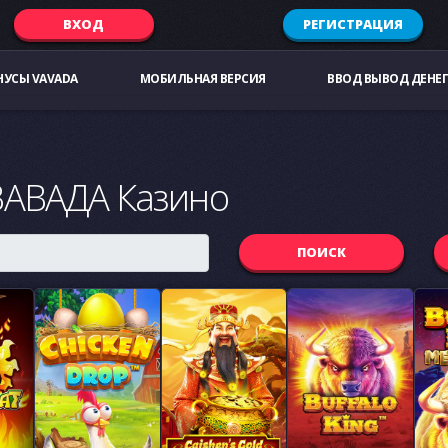
ВХОД
РЕГИСТРАЦИЯ
НУСЫ VAVADA
МОБИЛЬНАЯ ВЕРСИЯ
ВВОД ВЫВОД ДЕНЕ
ВАВАДА Казино