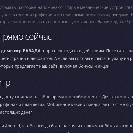
томаты, которые напоминают старые механические устройства,
 увлекательной графикой и интересными бонусными раундами. 
торых можно выиграть огромные суммы денег. Например,
Lucky 
 прямо сейчас
х
демо игр ВАВАДА
, пора переходить к действиям. Посетите
гл
 регистрации и депозитов. А если вы готовы испытать удачу на 
торые предлагает наш сайт, включая бонусы и акции.
игр
л доступ к играм в любое время и в любом месте. Для этого мы
ртфонах и планшетах. Мобильное казино предлагает тот же функ
астоящих денег.
я Android, чтобы всегда быть на связи с вашим любимым казино