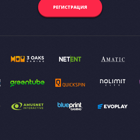
РЕГИСТРАЦИЯ