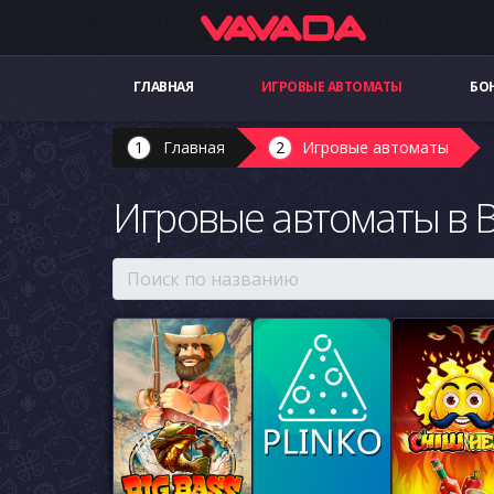
ГЛАВНАЯ
ИГРОВЫЕ АВТОМАТЫ
БО
Главная
Игровые автоматы
Игровые автоматы в 