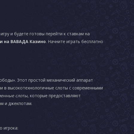
игру и будете готовы перейти к ставкам на
и на ВАВАДА Казино
. Начните играть бесплатно
вободы». Этот простой механический аппарат
ли в высокотехнологичные слоты с современными
менные слоты
, которые предоставляют
ам и джекпотам.
 игрока: