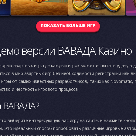
ПОКАЗАТЬ БОЛЬШЕ ИГР
демо версии ВАВАДА Казино
форма азартных игр, где каждый игрок может испытать удачу в 
ться в мир азартных игр без необходимости регистрации или в
игры от самых известных разработчиков, таких как Novomatic, N
ество и честность игрового процесса.
а ВАВАДА?
осто выберите интересующую вас игру на сайте, и нажмите кнопк
ы. Это идеальный способ попробовать различные игровые автом