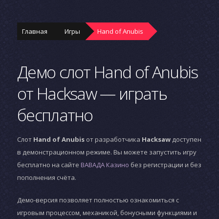
Главная
Игры
Hand of Anubis
Демо слот Hand of Anubis
от Hacksaw — играть
бесплатно
Слот
Hand of Anubis
от разработчика
Hacksaw
доступен
в демонстрационном режиме. Вы можете запустить игру
бесплатно на сайте
ВАВАДА Казино
без регистрации и без
пополнения счёта.
Демо-версия позволяет полностью ознакомиться с
игровым процессом, механикой, бонусными функциями и