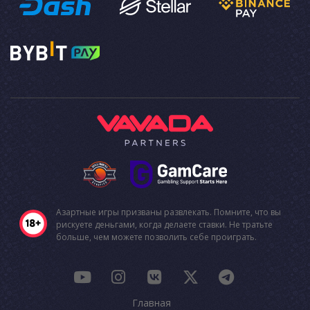
Азартные игры призваны развлекать. Помните, что вы
рискуете деньгами, когда делаете ставки. Не тратьте
больше, чем можете позволить себе проиграть.
Главная