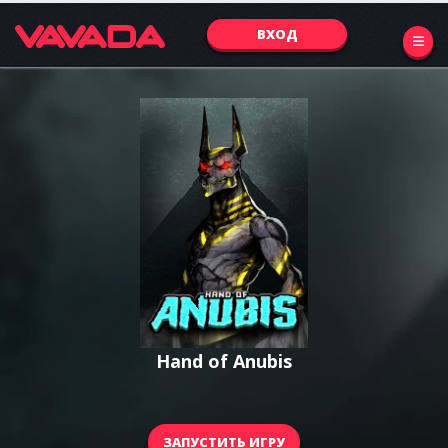
ВХОД
Hand of Anubis
ЗАПУСТИТЬ ИГРУ