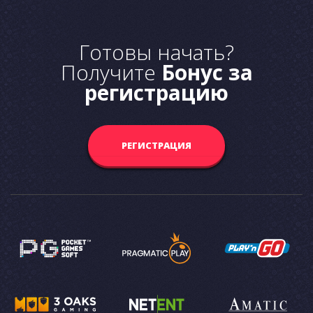
Готовы начать?
Получите
Бонус за
регистрацию
РЕГИСТРАЦИЯ