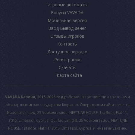
Игровые автоматы
Бонусы VAVADA
Мобильная версия
Ввод Вывод денег
Отзывы игроков
Контакты
Доступное зеркало
Регистрация
Скачать
Карта сайта
VAVADA Казино, 2015-2026 год
работает в соответствии с законами
об азартных играх государства Кюрасао. Оператором сайта является
Nadontil Limited, 25 Voukourestiou, NEPTUNE HOUSE, 1st floor, Flat 11,
3045, Limassol, Cyprus; Quirfad Limited, 25 Voukourestiou, NEPTUNE
HOUSE, 1st floor, Flat 11, 3045, Limassol, Cyprus; и имеет лицензию,