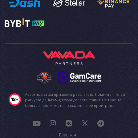
Азартные игры призваны развлекать. Помните, что вы
рискуете деньгами, когда делаете ставки. Не тратьте
больше, чем можете позволить себе проиграть.
Главная