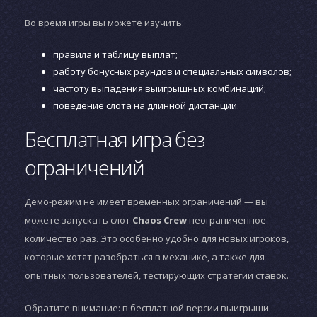
Во время игры вы можете изучить:
правила и таблицу выплат;
работу бонусных раундов и специальных символов;
частоту выпадения выигрышных комбинаций;
поведение слота на длинной дистанции.
Бесплатная игра без
ограничений
Демо-режим не имеет временных ограничений — вы
можете запускать слот
Chaos Crew
неограниченное
количество раз. Это особенно удобно для новых игроков,
которые хотят разобраться в механике, а также для
опытных пользователей, тестирующих стратегии ставок.
Обратите внимание: в бесплатной версии выигрыши