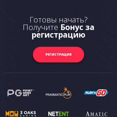
Готовы начать?
Получите
Бонус за
регистрацию
РЕГИСТРАЦИЯ