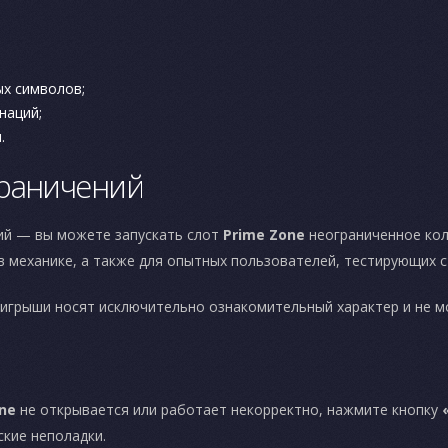
ых символов;
наций;
.
граничений
ий — вы можете запускать слот
Prime Zone
неограниченное кол
в механике, а также для опытных пользователей, тестирующих с
ыигрыши носят исключительно ознакомительный характер и не м
ne
не открывается или работает некорректно, нажмите кнопку
кие неполадки.