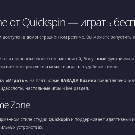
e от Quickspin — играть бес
n
доступен в демонстрационном режиме. Вы можете запустить и
ться с игровым процессом, механикой, бонусными функциями и 
вы ничем не рискуете и можете играть в удобном темпе.
пку
«Играть»
. На платформе
ВАВАДА Казино
представлено бол
идеослоты, настольные игры и live-раздел.
me Zone
ирменном стиле студии
Quickspin
и поддерживает адаптивный и
бильных устройствах.