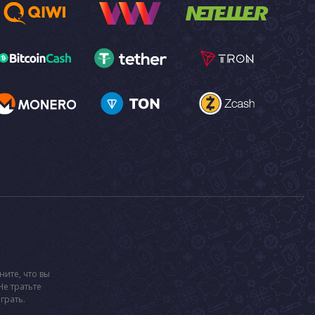
ите, что вы
Не тратьте
грать.