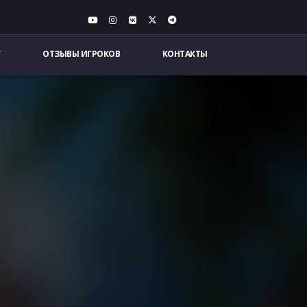
Г
ОТЗЫВЫ ИГРОКОВ
КОНТАКТЫ