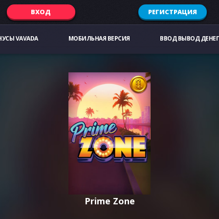
ВХОД
РЕГИСТРАЦИЯ
НУСЫ VAVADA
МОБИЛЬНАЯ ВЕРСИЯ
ВВОД ВЫВОД ДЕНЕ
Prime Zone