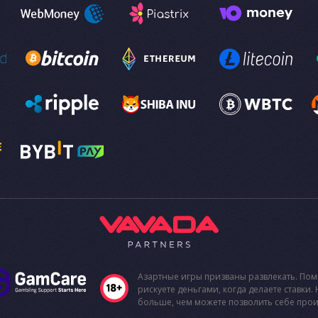
Азартные игры призваны развлекать. Помн
рискуете деньгами, когда делаете ставки. 
больше, чем можете позволить себе прои