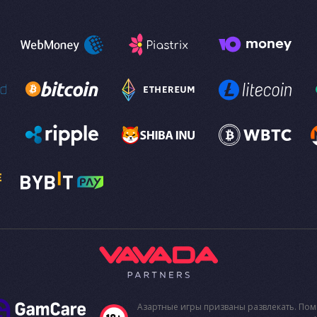
Азартные игры призваны развлекать. Помн