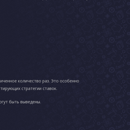
иченное количество раз. Это особенно
стирующих стратегии ставок.
огут быть выведены.