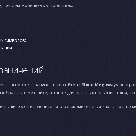
, так и на мобильных устройствах.
ых символов;
наций;
.
граничений
ий — вы можете запускать слот
Great Rhino Megaways
неогран
азобраться в механике, а также для опытных пользователей, те
ыигрыши носят исключительно ознакомительный характер и не м