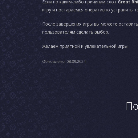
Если по каким-либо причинам слот
Great R
игру и постараемся оперативно устранить т
После завершения игры вы можете оставить
пользователям сделать выбор.
Желаем приятной и увлекательной игры!
Обновлено:
08.09.2024
По