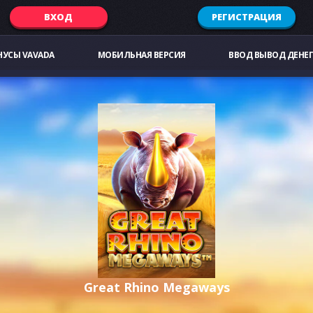
ВХОД
РЕГИСТРАЦИЯ
НУСЫ VAVADA
МОБИЛЬНАЯ ВЕРСИЯ
ВВОД ВЫВОД ДЕНЕ
Great Rhino Megaways