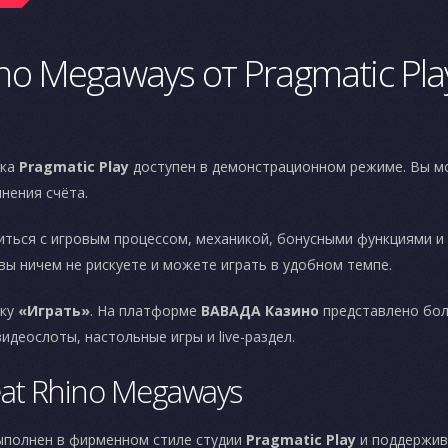
no Megaways от Pragmatic Pl
ика
Pragmatic Play
доступен в демонстрационном режиме. Вы мо
нения счёта.
ться с игровым процессом, механикой, бонусными функциями и 
вы ничем не рискуете и можете играть в удобном темпе.
пку
«Играть»
. На платформе
ВАВАДА Казино
представлено бол
идеослоты, настольные игры и live-раздел.
at Rhino Megaways
полнен в фирменном стиле студии
Pragmatic Play
и поддержив