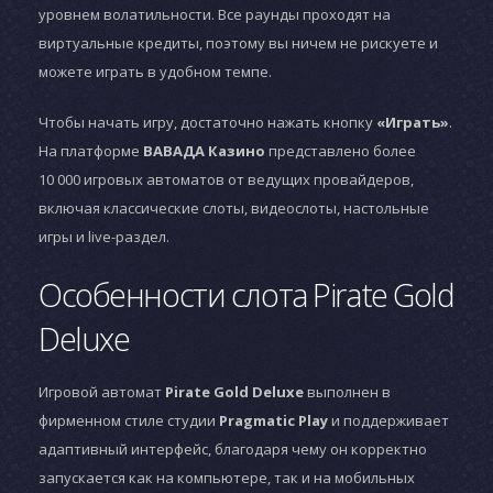
уровнем волатильности. Все раунды проходят на
виртуальные кредиты, поэтому вы ничем не рискуете и
можете играть в удобном темпе.
Чтобы начать игру, достаточно нажать кнопку
«Играть»
.
На платформе
ВАВАДА Казино
представлено более
10 000 игровых автоматов от ведущих провайдеров,
включая классические слоты, видеослоты, настольные
игры и live-раздел.
Особенности слота Pirate Gold
Deluxe
Игровой автомат
Pirate Gold Deluxe
выполнен в
фирменном стиле студии
Pragmatic Play
и поддерживает
адаптивный интерфейс, благодаря чему он корректно
запускается как на компьютере, так и на мобильных