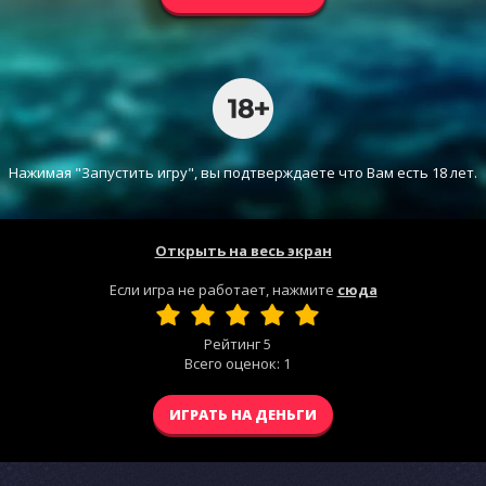
Нажимая "Запустить игру", вы подтверждаете что Вам есть 18 лет.
Открыть на весь экран
Если игра не работает, нажмите
сюда
Рейтинг
5
Всего оценок:
1
ИГРАТЬ НА ДЕНЬГИ