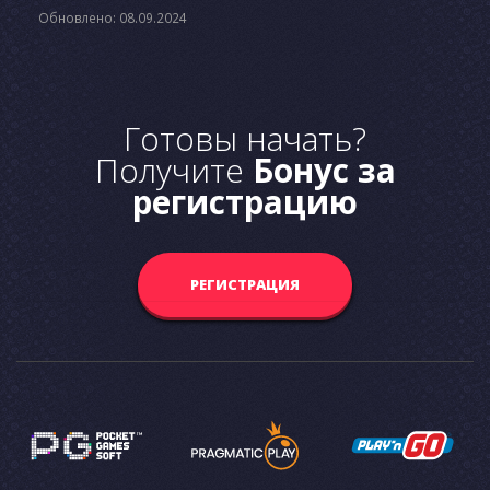
Обновлено:
08.09.2024
Готовы начать?
Получите
Бонус за
регистрацию
РЕГИСТРАЦИЯ