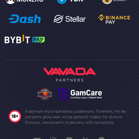
Азартные игры призваны развлекать. Помните, что вы
рискуете деньгами, когда делаете ставки. Не тратьте
больше, чем можете позволить себе проиграть.