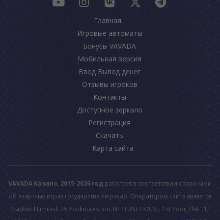
Главная
Игровые автоматы
Бонусы VAVADA
Мобильная версия
Ввод Вывод денег
Отзывы игроков
Контакты
Доступное зеркало
Регистрация
Скачать
Карта сайта
VAVADA Казино, 2015-2026 год
работает в соответствии с законами
об азартных играх государства Кюрасао. Оператором сайта является
Nadontil Limited, 25 Voukourestiou, NEPTUNE HOUSE, 1st floor, Flat 11,