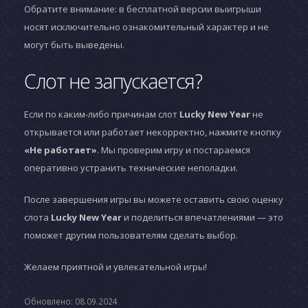
Обратите внимание: в бесплатной версии выигрыши
носят исключительно ознакомительный характер и не
могут быть выведены.
Слот не запускается?
Если по каким-либо причинам слот
Lucky New Year
не
открывается или работает некорректно, нажмите кнопку
«Не работает»
. Мы проверим игру и постараемся
оперативно устранить технические неполадки.
После завершения игры вы можете оставить свою оценку
слота
Lucky New Year
и поделиться впечатлениями — это
поможет другим пользователям сделать выбор.
Желаем приятной и увлекательной игры!
Обновлено:
08.09.2024