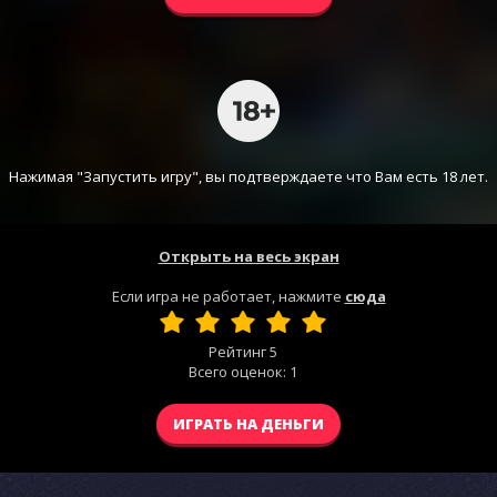
Нажимая "Запустить игру", вы подтверждаете что Вам есть 18 лет.
Открыть на весь экран
Если игра не работает, нажмите
сюда
Рейтинг
5
Всего оценок:
1
ИГРАТЬ НА ДЕНЬГИ