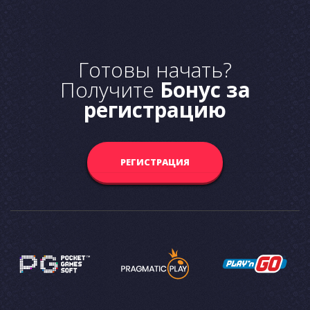
Готовы начать?
Получите
Бонус за
регистрацию
РЕГИСТРАЦИЯ