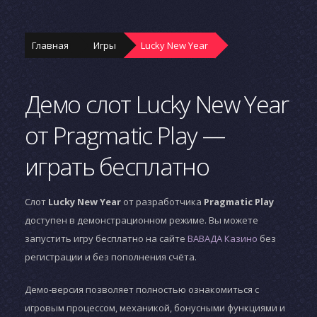
Главная
Игры
Lucky New Year
Демо слот Lucky New Year
от Pragmatic Play —
играть бесплатно
Слот
Lucky New Year
от разработчика
Pragmatic Play
доступен в демонстрационном режиме. Вы можете
запустить игру бесплатно на сайте
ВАВАДА Казино
без
регистрации и без пополнения счёта.
Демо-версия позволяет полностью ознакомиться с
игровым процессом, механикой, бонусными функциями и