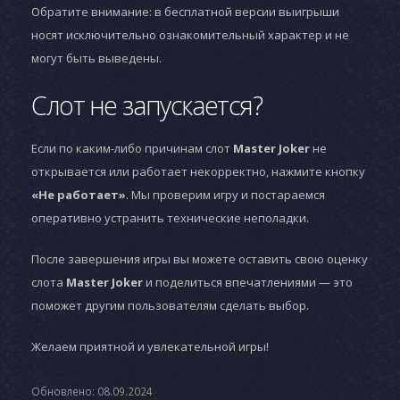
Обратите внимание: в бесплатной версии выигрыши
носят исключительно ознакомительный характер и не
могут быть выведены.
Слот не запускается?
Если по каким-либо причинам слот
Master Joker
не
открывается или работает некорректно, нажмите кнопку
«Не работает»
. Мы проверим игру и постараемся
оперативно устранить технические неполадки.
После завершения игры вы можете оставить свою оценку
слота
Master Joker
и поделиться впечатлениями — это
поможет другим пользователям сделать выбор.
Желаем приятной и увлекательной игры!
Обновлено:
08.09.2024