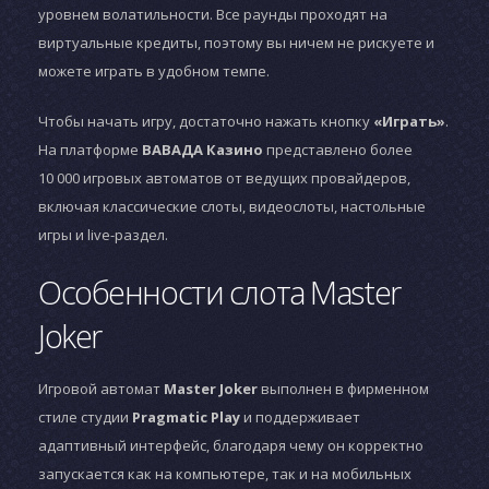
уровнем волатильности. Все раунды проходят на
виртуальные кредиты, поэтому вы ничем не рискуете и
можете играть в удобном темпе.
Чтобы начать игру, достаточно нажать кнопку
«Играть»
.
На платформе
ВАВАДА Казино
представлено более
10 000 игровых автоматов от ведущих провайдеров,
включая классические слоты, видеослоты, настольные
игры и live-раздел.
Особенности слота Master
Joker
Игровой автомат
Master Joker
выполнен в фирменном
стиле студии
Pragmatic Play
и поддерживает
адаптивный интерфейс, благодаря чему он корректно
запускается как на компьютере, так и на мобильных