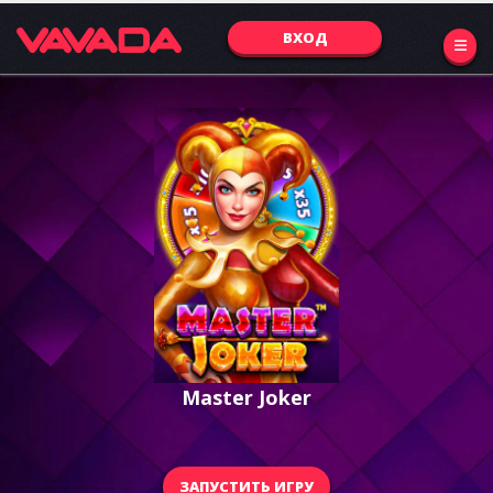
ВХОД
Master Joker
ЗАПУСТИТЬ ИГРУ