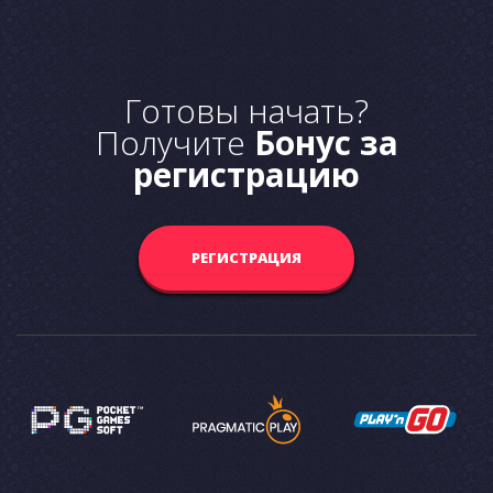
Готовы начать?
Получите
Бонус за
регистрацию
РЕГИСТРАЦИЯ