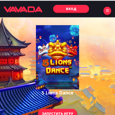
ВХОД
5 Lions Dance
ЗАПУСТИТЬ ИГРУ