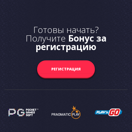
Готовы начать?
Получите
Бонус за
регистрацию
РЕГИСТРАЦИЯ