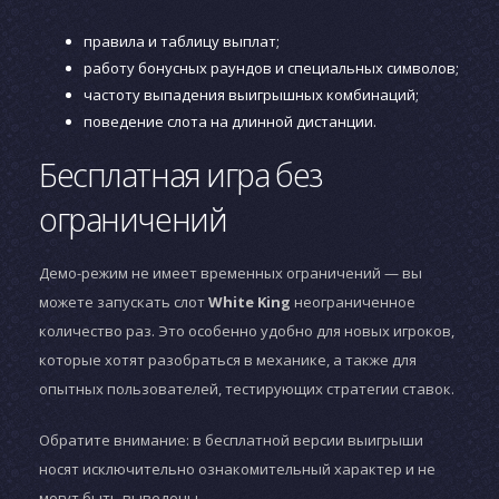
правила и таблицу выплат;
работу бонусных раундов и специальных символов;
частоту выпадения выигрышных комбинаций;
поведение слота на длинной дистанции.
Бесплатная игра без
ограничений
Демо-режим не имеет временных ограничений — вы
можете запускать слот
White King
неограниченное
количество раз. Это особенно удобно для новых игроков,
которые хотят разобраться в механике, а также для
опытных пользователей, тестирующих стратегии ставок.
Обратите внимание: в бесплатной версии выигрыши
носят исключительно ознакомительный характер и не
могут быть выведены.