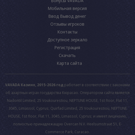
Бонусы VAVADA
Мобильная версия
Ввод Вывод денег
Отзывы игроков
Контакты
Доступное зеркало
Регистрация
Скачать
Карта сайта
VAVADA Казино, 2015-2026 год
работает в соответствии с законами
об азартных играх государства Кюрасао. Оператором сайта является
Nadontil Limited, 25 Voukourestiou, NEPTUNE HOUSE, 1st floor, Flat 11,
3045, Limassol, Cyprus; Quirfad Limited, 25 Voukourestiou, NEPTUNE
HOUSE, 1st floor, Flat 11, 3045, Limassol, Cyprus; и имеет лицензию,
полностью принадлежащую Overcan N.V. Heelsumstraat 51, E-
Commerce Park, Curacao.