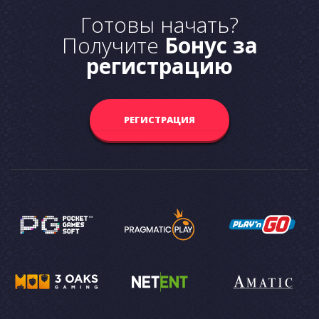
Готовы начать?
Получите
Бонус за
регистрацию
РЕГИСТРАЦИЯ