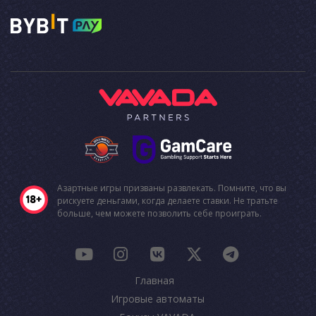
Азартные игры призваны развлекать. Помните, что вы
рискуете деньгами, когда делаете ставки. Не тратьте
больше, чем можете позволить себе проиграть.
Главная
Игровые автоматы