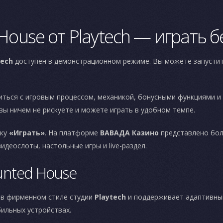
House от Playtech — играть 
tech
доступен в демонстрационном режиме. Вы можете запустит
ться с игровым процессом, механикой, бонусными функциями и 
вы ничем не рискуете и можете играть в удобном темпе.
пку
«Играть»
. На платформе
ВАВАДА Казино
представлено бол
идеослоты, настольные игры и live-раздел.
unted House
в фирменном стиле студии
Playtech
и поддерживает адаптивный
бильных устройствах.