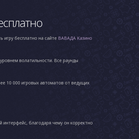
бесплатно
ь игру бесплатно на сайте
ВАВАДА Казино
уровнем волатильности. Все раунды
ее 10 000 игровых автоматов от ведущих
 интерфейс, благодаря чему он корректно