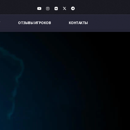
Г
ОТЗЫВЫ ИГРОКОВ
КОНТАКТЫ