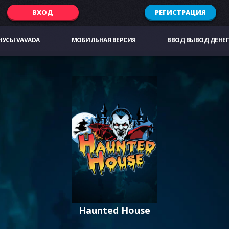
ВХОД
РЕГИСТРАЦИЯ
НУСЫ VAVADA
МОБИЛЬНАЯ ВЕРСИЯ
ВВОД ВЫВОД ДЕНЕ
Haunted House