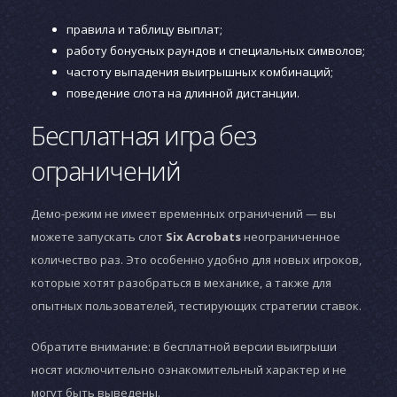
правила и таблицу выплат;
работу бонусных раундов и специальных символов;
частоту выпадения выигрышных комбинаций;
поведение слота на длинной дистанции.
Бесплатная игра без
ограничений
Демо-режим не имеет временных ограничений — вы
можете запускать слот
Six Acrobats
неограниченное
количество раз. Это особенно удобно для новых игроков,
которые хотят разобраться в механике, а также для
опытных пользователей, тестирующих стратегии ставок.
Обратите внимание: в бесплатной версии выигрыши
носят исключительно ознакомительный характер и не
могут быть выведены.