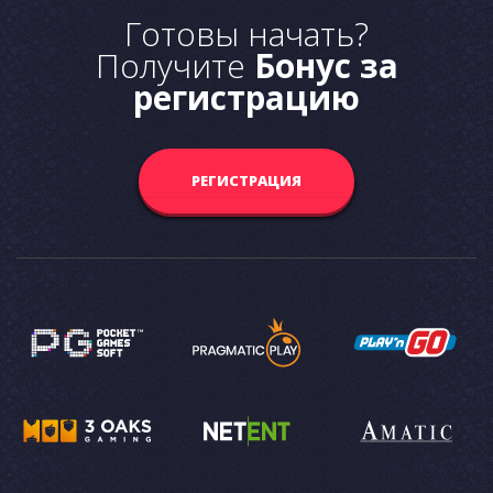
Готовы начать?
Получите
Бонус за
регистрацию
РЕГИСТРАЦИЯ