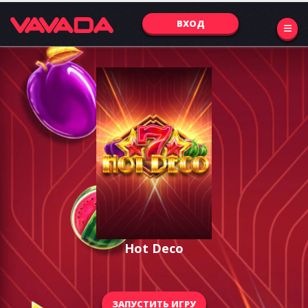
ВХОД
Hot Deco
ЗАПУСТИТЬ ИГРУ