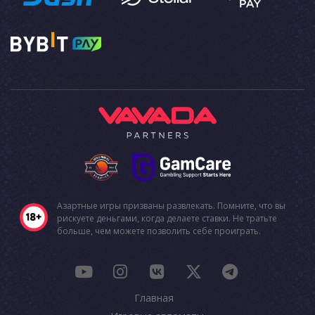
Азартные игры призваны развлекать. Помните, что вы
рискуете деньгами, когда делаете ставки. Не тратьте
больше, чем можете позволить себе проиграть.
Главная