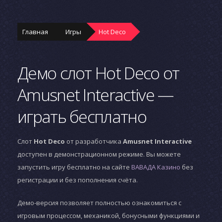
Главная
Игры
Hot Deco
Демо слот Hot Deco от
Amusnet Interactive —
играть бесплатно
Слот
Hot Deco
от разработчика
Amusnet Interactive
доступен в демонстрационном режиме. Вы можете
запустить игру бесплатно на сайте
ВАВАДА Казино
без
регистрации и без пополнения счёта.
Демо-версия позволяет полностью ознакомиться с
игровым процессом, механикой, бонусными функциями и