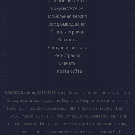
Игровые автоматы
Бонусы VAVADA
Мобильная версия
Ввод Вывод денег
Отзывы игроков
Контакты
Доступное зеркало
Регистрация
Скачать
Карта сайта
VAVADA Казино, 2015-2026 год
работает в соответствии с законами
об азартных играх государства Кюрасао. Оператором сайта является
Nadontil Limited, 25 Voukourestiou, NEPTUNE HOUSE, 1st floor, Flat 11,
3045, Limassol, Cyprus; Quirfad Limited, 25 Voukourestiou, NEPTUNE
HOUSE, 1st floor, Flat 11, 3045, Limassol, Cyprus; и имеет лицензию,
полностью принадлежащую Overcan N.V. Heelsumstraat 51, E-