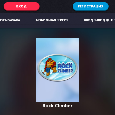
ВХОД
РЕГИСТРАЦИЯ
НУСЫ VAVADA
МОБИЛЬНАЯ ВЕРСИЯ
ВВОД ВЫВОД ДЕНЕ
Rock Climber