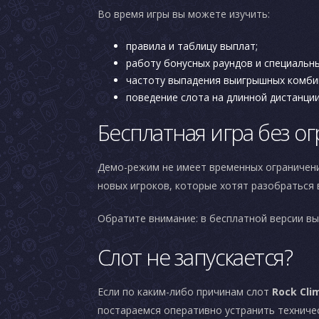
Во время игры вы можете изучить:
правила и таблицу выплат;
работу бонусных раундов и специальн
частоту выпадения выигрышных комби
поведение слота на длинной дистанции
Бесплатная игра без о
Демо-режим не имеет временных ограничен
новых игроков, которые хотят разобраться 
Обратите внимание: в бесплатной версии в
Слот не запускается?
Если по каким-либо причинам слот
Rock Cli
постараемся оперативно устранить техничес