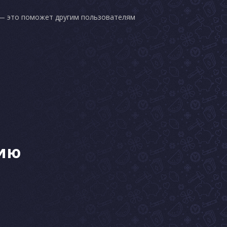
— это поможет другим пользователям
цию