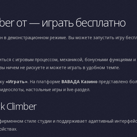
mber от — играть бесплатно
н в демонстрационном режиме. Вы можете запустить игру бесп
ться с игровым процессом, механикой, бонусными функциями и 
вы ничем не рискуете и можете играть в удобном темпе.
пку
«Играть»
. На платформе
ВАВАДА Казино
представлено бол
идеослоты, настольные игры и live-раздел.
k Climber
фирменном стиле студии
и поддерживает адаптивный интерфейс,
ойствах.