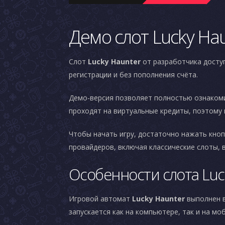
Демо слот Lucky Ha
Слот
Lucky Haunter
от разработчика
досту
регистрации и без пополнения счёта.
Демо-версия позволяет полностью ознакоми
проходят на виртуальные кредиты, поэтому 
Чтобы начать игру, достаточно нажать кно
провайдеров, включая классические слоты, в
Особенности слота Luc
Игровой автомат
Lucky Haunter
выполнен в
запускается как на компьютере, так и на мо