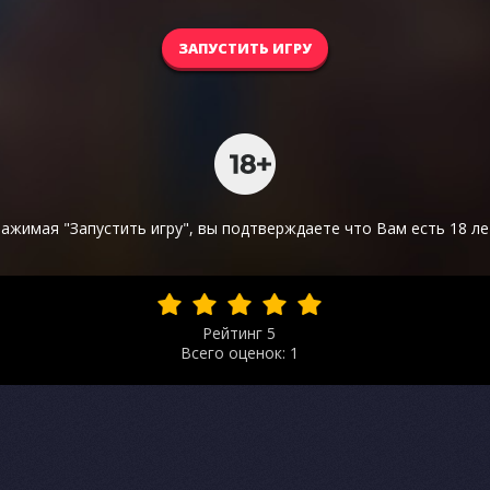
ЗАПУСТИТЬ ИГРУ
ажимая "Запустить игру", вы подтверждаете что Вам есть 18 ле
Рейтинг
5
Всего оценок:
1