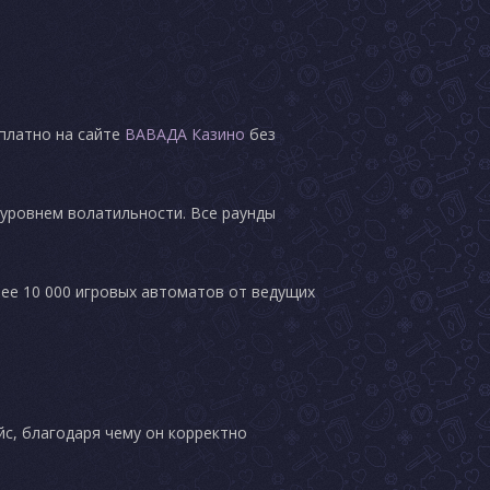
платно на сайте
ВАВАДА Казино
без
уровнем волатильности. Все раунды
ее 10 000 игровых автоматов от ведущих
с, благодаря чему он корректно