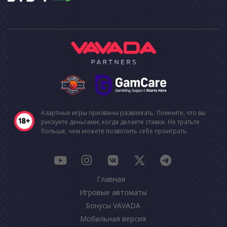
Азартные игры призваны развлекать. Помните, что вы
рискуете деньгами, когда делаете ставки. Не тратьте
больше, чем можете позволить себе проиграть.
Главная
Игровые автоматы
Бонусы VAVADA
Мобильная версия