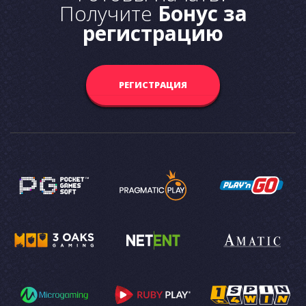
Получите
Бонус за
регистрацию
РЕГИСТРАЦИЯ