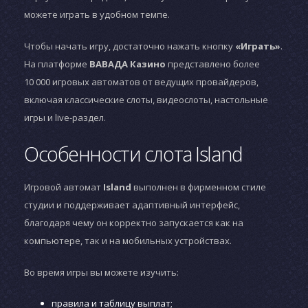
можете играть в удобном темпе.
Чтобы начать игру, достаточно нажать кнопку
«Играть»
.
На платформе
ВАВАДА Казино
представлено более
10 000 игровых автоматов от ведущих провайдеров,
включая классические слоты, видеослоты, настольные
игры и live-раздел.
Особенности слота Island
Игровой автомат
Island
выполнен в фирменном стиле
студии
и поддерживает адаптивный интерфейс,
благодаря чему он корректно запускается как на
компьютере, так и на мобильных устройствах.
Во время игры вы можете изучить:
правила и таблицу выплат;