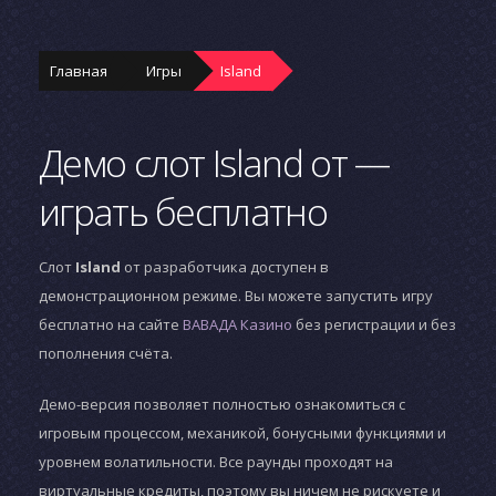
Главная
Игры
Island
Демо слот Island от —
играть бесплатно
Слот
Island
от разработчика
доступен в
демонстрационном режиме. Вы можете запустить игру
бесплатно на сайте
ВАВАДА Казино
без регистрации и без
пополнения счёта.
Демо-версия позволяет полностью ознакомиться с
игровым процессом, механикой, бонусными функциями и
уровнем волатильности. Все раунды проходят на
виртуальные кредиты, поэтому вы ничем не рискуете и