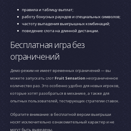
правила и таблицу выплат;
работу бонусных раундов и специальных символов;
частоту выпадения выигрышных комбинаций;
поведение слота на длинной дистанции.
Бесплатная игра без
ограничений
Демо-режим не имеет временных ограничений — вы
можете запускать слот
Fruit Sensation
неограниченное
количество раз. Это особенно удобно для новых игроков,
которые хотят разобраться в механике, а также для
опытных пользователей, тестирующих стратегии ставок.
Обратите внимание: в бесплатной версии выигрыши
носят исключительно ознакомительный характер и не
могут быть выведены.