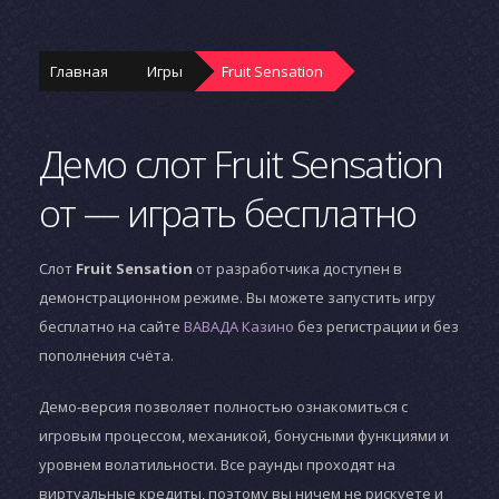
Главная
Игры
Fruit Sensation
Демо слот Fruit Sensation
от — играть бесплатно
Слот
Fruit Sensation
от разработчика
доступен в
демонстрационном режиме. Вы можете запустить игру
бесплатно на сайте
ВАВАДА Казино
без регистрации и без
пополнения счёта.
Демо-версия позволяет полностью ознакомиться с
игровым процессом, механикой, бонусными функциями и
уровнем волатильности. Все раунды проходят на
виртуальные кредиты, поэтому вы ничем не рискуете и