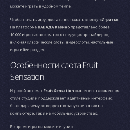
можете играть в удобном темпе.
Чтобы начать игру, достаточно нажать кнопку
«Играть»
.
На платформе
ВАВАДА Казино
представлено более
10 000 игровых автоматов от ведущих провайдеров,
включая классические слоты, видеослоты, настольные
игры и live-раздел.
Особенности слота Fruit
Sensation
Игровой автомат
Fruit Sensation
выполнен в фирменном
стиле студии
и поддерживает адаптивный интерфейс,
благодаря чему он корректно запускается как на
компьютере, так и на мобильных устройствах.
Во время игры вы можете изучить: