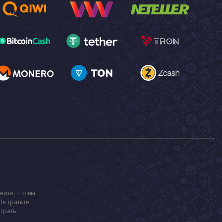
ите, что вы
Не тратьте
грать.