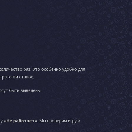
оличество раз. Это особенно удобно для
тратегии ставок.
огут быть выведены.
ку
«Не работает»
. Мы проверим игру и