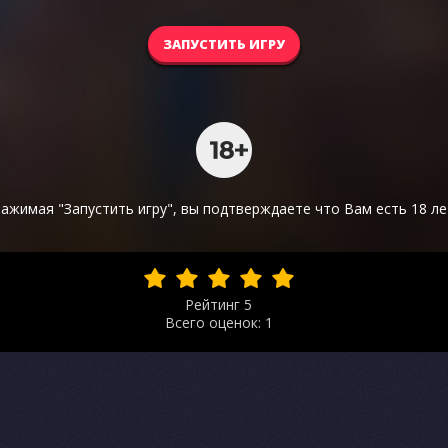
ЗАПУСТИТЬ ИГРУ
ажимая "Запустить игру", вы подтверждаете что Вам есть 18 ле
Рейтинг
5
Всего оценок:
1