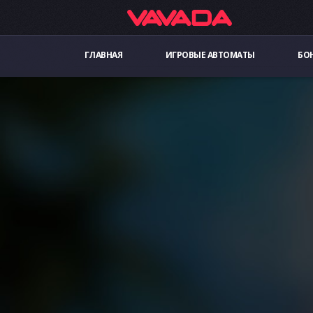
ГЛАВНАЯ
ИГРОВЫЕ АВТОМАТЫ
БО