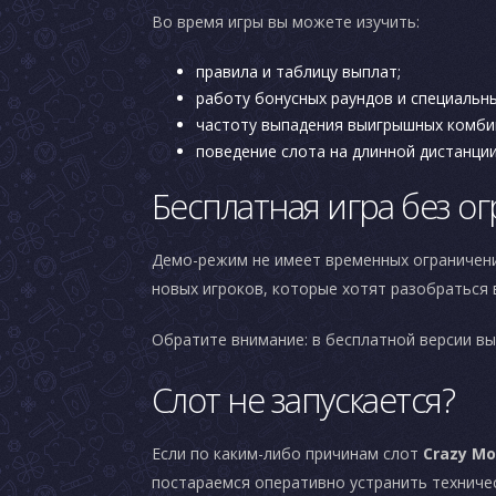
Во время игры вы можете изучить:
правила и таблицу выплат;
работу бонусных раундов и специальн
частоту выпадения выигрышных комби
поведение слота на длинной дистанции
Бесплатная игра без о
Демо-режим не имеет временных ограничен
новых игроков, которые хотят разобраться 
Обратите внимание: в бесплатной версии в
Слот не запускается?
Если по каким-либо причинам слот
Crazy M
постараемся оперативно устранить техничес