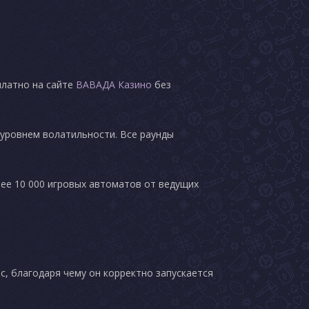
платно на сайте
ВАВАДА Казино
без
уровнем волатильности. Все раунды
ее 10 000 игровых автоматов от ведущих
, благодаря чему он корректно запускается