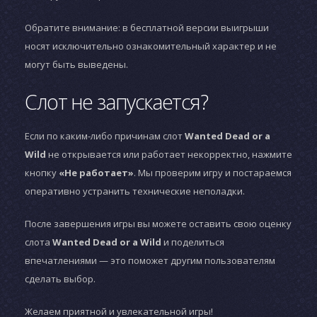
Обратите внимание: в бесплатной версии выигрыши
носят исключительно ознакомительный характер и не
могут быть выведены.
Слот не запускается?
Если по каким-либо причинам слот
Wanted Dead or a
Wild
не открывается или работает некорректно, нажмите
кнопку
«Не работает»
. Мы проверим игру и постараемся
оперативно устранить технические неполадки.
После завершения игры вы можете оставить свою оценку
слота
Wanted Dead or a Wild
и поделиться
впечатлениями — это поможет другим пользователям
сделать выбор.
Желаем приятной и увлекательной игры!