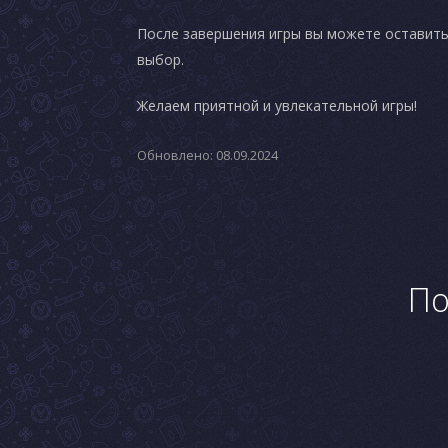
После завершения игры вы можете оставить
выбор.
Желаем приятной и увлекательной игры!
Обновлено:
08.09.2024
По