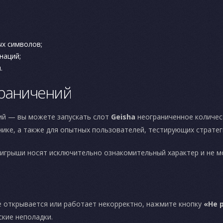
ых символов;
наций;
.
граничений
ий — вы можете запускать слот
Geisha
неограниченное количест
нике, а также для опытных пользователей, тестирующих стратег
ыигрыши носят исключительно ознакомительный характер и не м
 открывается или работает некорректно, нажмите кнопку
«Не 
кие неполадки.