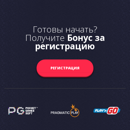
Готовы начать?
Получите
Бонус за
регистрацию
РЕГИСТРАЦИЯ