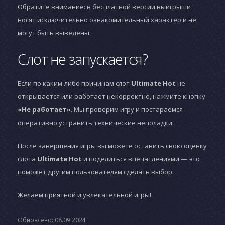
Обратите внимание: в бесплатной версии выигрыши
носят исключительно ознакомительный характер и не
могут быть выведены.
Слот не запускается?
Если по каким-либо причинам слот
Ultimate Hot
не
открывается или работает некорректно, нажмите кнопку
«Не работает»
. Мы проверим игру и постараемся
оперативно устранить технические неполадки.
После завершения игры вы можете оставить свою оценку
слота
Ultimate Hot
и поделиться впечатлениями — это
поможет другим пользователям сделать выбор.
Желаем приятной и увлекательной игры!
Обновлено:
08.09.2024