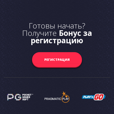
Готовы начать?
Получите
Бонус за
регистрацию
РЕГИСТРАЦИЯ