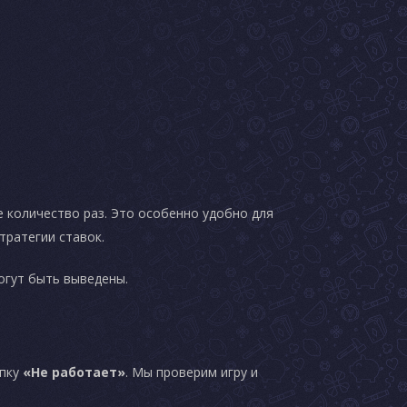
 количество раз. Это особенно удобно для
тратегии ставок.
огут быть выведены.
опку
«Не работает»
. Мы проверим игру и