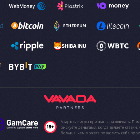
Азартные игры призваны развлекать. Помн
рискуете деньгами, когда делаете ставки. 
больше, чем можете позволить себе прои