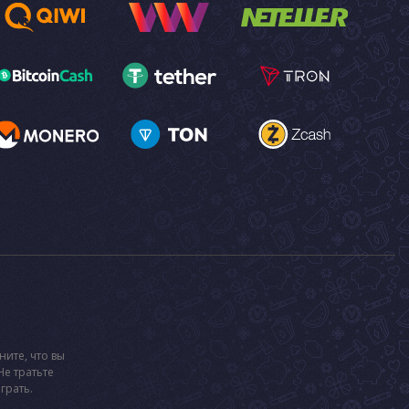
ите, что вы
Не тратьте
грать.