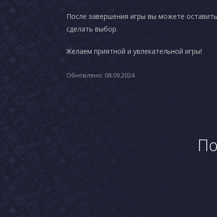
После завершения игры вы можете оставить
сделать выбор.
Желаем приятной и увлекательной игры!
Обновлено:
08.09.2024
По