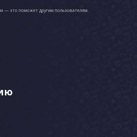
ми — это поможет другим пользователям
цию