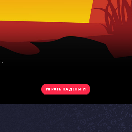
т.
ИГРАТЬ НА ДЕНЬГИ