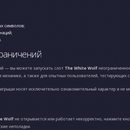
ых символов;
наций;
.
граничений
ий — вы можете запускать слот
The White Wolf
неограниченное
в механике, а также для опытных пользователей, тестирующих с
ыигрыши носят исключительно ознакомительный характер и не м
e Wolf
не открывается или работает некорректно, нажмите кн
кие неполадки.