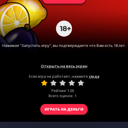
Нажимая "Запустить игру", вы подтверждаете что Вам есть 18 лет.
Открыть на весь экран
Если игра не работает, нажмите
сюда
Рейтинг
1.00
Всего оценок:
1
ИГРАТЬ НА ДЕНЬГИ