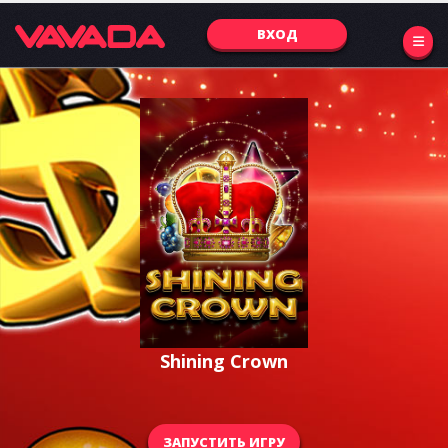
ВХОД
Shining Crown
ЗАПУСТИТЬ ИГРУ