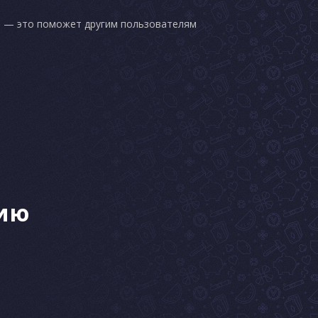
и — это поможет другим пользователям
цию