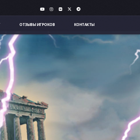
Г
ОТЗЫВЫ ИГРОКОВ
КОНТАКТЫ