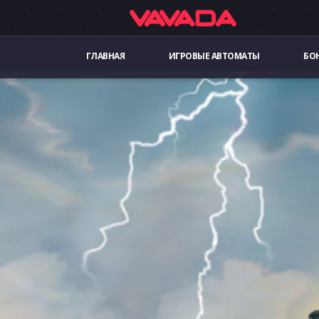
ГЛАВНАЯ
ИГРОВЫЕ АВТОМАТЫ
БО