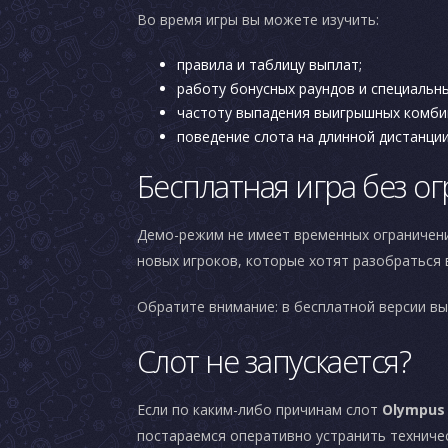
Во время игры вы можете изучить:
правила и таблицу выплат;
работу бонусных раундов и специальн
частоту выпадения выигрышных комби
поведение слота на длинной дистанции
Бесплатная игра без о
Демо-режим не имеет временных ограничен
новых игроков, которые хотят разобраться 
Обратите внимание: в бесплатной версии в
Слот не запускается?
Если по каким-либо причинам слот
Olympus 
постараемся оперативно устранить техничес