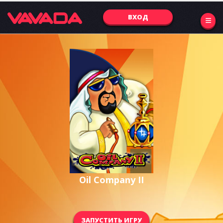
ВХОД
Oil Company II
ЗАПУСТИТЬ ИГРУ