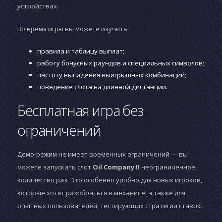
устройствах.
Во время игры вы можете изучить:
правила и таблицу выплат;
работу бонусных раундов и специальных символов;
частоту выпадения выигрышных комбинаций;
поведение слота на длинной дистанции.
Бесплатная игра без
ограничений
Демо-режим не имеет временных ограничений — вы
можете запускать слот
Oil Company II
неограниченное
количество раз. Это особенно удобно для новых игроков,
которые хотят разобраться в механике, а также для
опытных пользователей, тестирующих стратегии ставок.