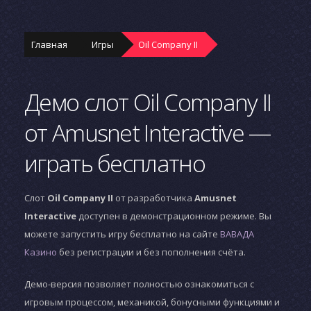
Главная
Игры
Oil Company II
Демо слот Oil Company II
от Amusnet Interactive —
играть бесплатно
Слот
Oil Company II
от разработчика
Amusnet
Interactive
доступен в демонстрационном режиме. Вы
можете запустить игру бесплатно на сайте
ВАВАДА
Казино
без регистрации и без пополнения счёта.
Демо-версия позволяет полностью ознакомиться с
игровым процессом, механикой, бонусными функциями и