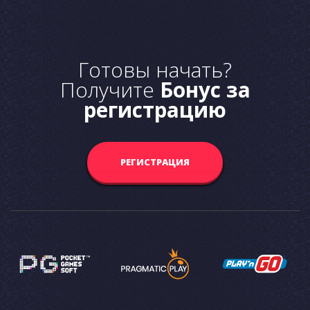
Готовы начать?
Получите
Бонус за
регистрацию
РЕГИСТРАЦИЯ