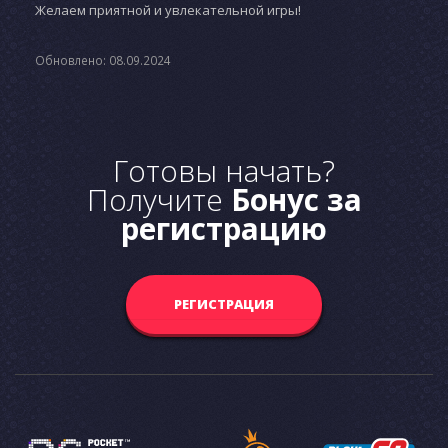
Желаем приятной и увлекательной игры!
Обновлено:
08.09.2024
Готовы начать?
Получите
Бонус за
регистрацию
РЕГИСТРАЦИЯ