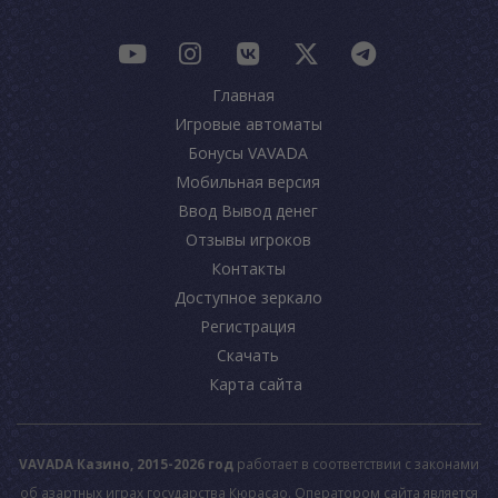
Главная
Игровые автоматы
Бонусы VAVADA
Мобильная версия
Ввод Вывод денег
Отзывы игроков
Контакты
Доступное зеркало
Регистрация
Скачать
Карта сайта
VAVADA Казино, 2015-2026 год
работает в соответствии с законами
об азартных играх государства Кюрасао. Оператором сайта является