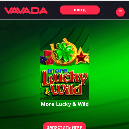
ВХОД
More Lucky & Wild
ЗАПУСТИТЬ ИГРУ