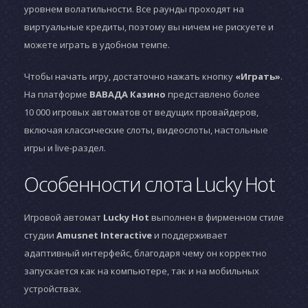
уровнем волатильности. Все раунды проходят на
виртуальные кредиты, поэтому вы ничем не рискуете и
можете играть в удобном темпе.
Чтобы начать игру, достаточно нажать кнопку
«Играть»
.
На платформе
ВАВАДА Казино
представлено более
10 000 игровых автоматов от ведущих провайдеров,
включая классические слоты, видеослоты, настольные
игры и live-раздел.
Особенности слота Lucky Hot
Игровой автомат
Lucky Hot
выполнен в фирменном стиле
студии
Amusnet Interactive
и поддерживает
адаптивный интерфейс, благодаря чему он корректно
запускается как на компьютере, так и на мобильных
устройствах.