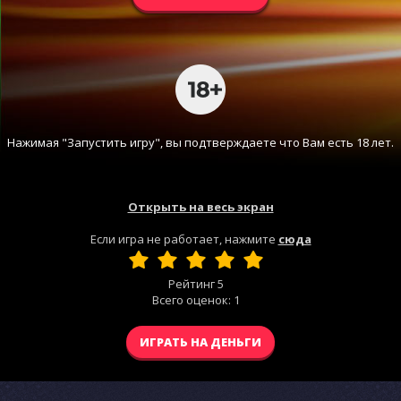
Нажимая "Запустить игру", вы подтверждаете что Вам есть 18 лет.
Открыть на весь экран
Если игра не работает, нажмите
сюда
Рейтинг
5
Всего оценок:
1
ИГРАТЬ НА ДЕНЬГИ