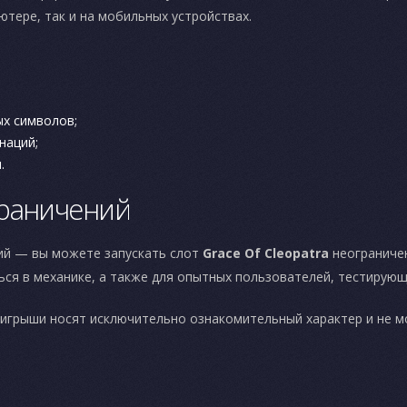
ютере, так и на мобильных устройствах.
ых символов;
наций;
.
граничений
ий — вы можете запускать слот
Grace Of Cleopatra
неограничен
ься в механике, а также для опытных пользователей, тестирующ
ыигрыши носят исключительно ознакомительный характер и не м