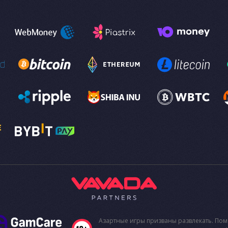
Азартные игры призваны развлекать. Помн