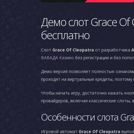
Демо слот Grace Of 
бесплатно
Слот
Grace Of Cleopatra
от разработчика
A
ВАВАДА Казино
без регистрации и без попол
Демо-версия позволяет полностью ознакоми
проходят на виртуальные кредиты, поэтому 
Чтобы начать игру, достаточно нажать кно
провайдеров, включая классические слоты, в
Особенности слота Grac
Игровой автомат
Grace Of Cleopatra
выпол