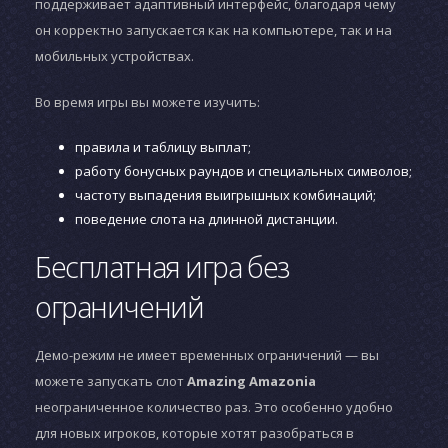
поддерживает адаптивный интерфейс, благодаря чему
он корректно запускается как на компьютере, так и на
мобильных устройствах.
Во время игры вы можете изучить:
правила и таблицу выплат;
работу бонусных раундов и специальных символов;
частоту выпадения выигрышных комбинаций;
поведение слота на длинной дистанции.
Бесплатная игра без
ограничений
Демо-режим не имеет временных ограничений — вы
можете запускать слот
Amazing Amazonia
неограниченное количество раз. Это особенно удобно
для новых игроков, которые хотят разобраться в