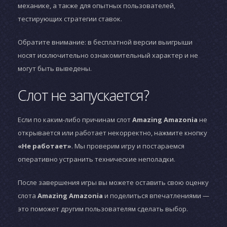
механике, а также для опытных пользователей,
тестирующих стратегии ставок.
Обратите внимание: в бесплатной версии выигрыши
носят исключительно ознакомительный характер и не
могут быть выведены.
Слот не запускается?
Если по каким-либо причинам слот
Amazing Amazonia
не
открывается или работает некорректно, нажмите кнопку
«Не работает»
. Мы проверим игру и постараемся
оперативно устранить технические неполадки.
После завершения игры вы можете оставить свою оценку
слота
Amazing Amazonia
и поделиться впечатлениями —
это поможет другим пользователям сделать выбор.