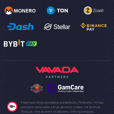
Азартные игры призваны развлекать. Помните, что вы
рискуете деньгами, когда делаете ставки. Не тратьте
больше, чем можете позволить себе проиграть.