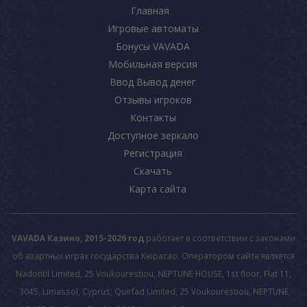
Главная
Игровые автоматы
Бонусы VAVADA
Мобильная версия
Ввод Вывод денег
Отзывы игроков
Контакты
Доступное зеркало
Регистрация
Скачать
Карта сайта
VAVADA Казино, 2015-2026 год
работает в соответствии с законами
об азартных играх государства Кюрасао. Оператором сайта является
Nadontil Limited, 25 Voukourestiou, NEPTUNE HOUSE, 1st floor, Flat 11,
3045, Limassol, Cyprus; Quirfad Limited, 25 Voukourestiou, NEPTUNE