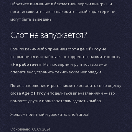
Обратите внимание: в бесплатной версии выигрыши
носят исключительно ознакомительный характер и не
могут быть выведены.
Слот не запускается?
Если по каким-либо причинам слот
Age Of Troy
не
открывается или работает некорректно, нажмите кнопку
«Не работает»
. Мы проверим игру и постараемся
оперативно устранить технические неполадки.
После завершения игры вы можете оставить свою оценку
слота
Age Of Troy
и поделиться впечатлениями — это
поможет другим пользователям сделать выбор.
Желаем приятной и увлекательной игры!
Обновлено:
08.09.2024