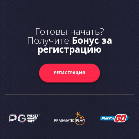
Готовы начать?
Получите
Бонус за
регистрацию
РЕГИСТРАЦИЯ