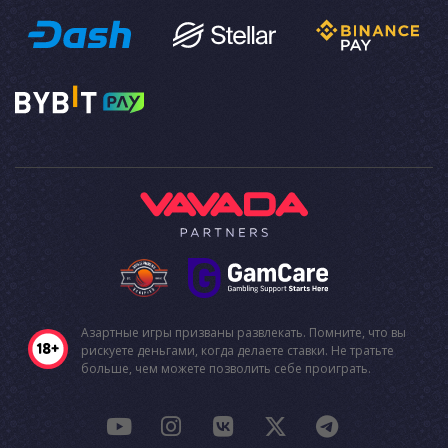
Азартные игры призваны развлекать. Помните, что вы
рискуете деньгами, когда делаете ставки. Не тратьте
больше, чем можете позволить себе проиграть.