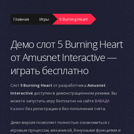
Главная
Игры
5 Burning Heart
Демо слот 5 Burning Heart
от Amusnet Interactive —
играть бесплатно
Слот
5 Burning Heart
от разработчика
Amusnet
Interactive
доступен в демонстрационном режиме. Вы
можете запустить игру бесплатно на сайте
ВАВАДА
Казино
без регистрации и без пополнения счёта.
Демо-версия позволяет полностью ознакомиться с
игровым процессом, механикой, бонусными функциями и