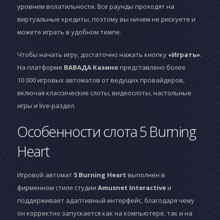
уровнем волатильности. Все раунды проходят на
виртуальные кредиты, поэтому вы ничем не рискуете и
можете играть в удобном темпе.
Чтобы начать игру, достаточно нажать кнопку
«Играть»
.
На платформе
ВАВАДА Казино
представлено более
10 000 игровых автоматов от ведущих провайдеров,
включая классические слоты, видеослоты, настольные
игры и live-раздел.
Особенности слота 5 Burning
Heart
Игровой автомат
5 Burning Heart
выполнен в
фирменном стиле студии
Amusnet Interactive
и
поддерживает адаптивный интерфейс, благодаря чему
он корректно запускается как на компьютере, так и на